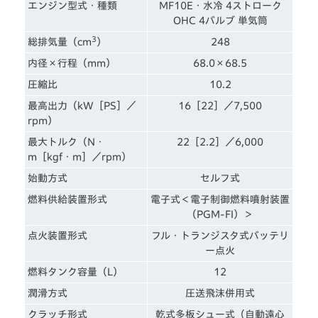
エンジン型式・種類
MF10E・水冷 4ストローク
OHC 4バルブ 単気筒
3
総排気量（cm
）
248
内径×行程（mm）
68.0×68.5
圧縮比
10.2
最高出力（kW［PS］／
16［22］／7,500
rpm）
最大トルク（N・
22［2.2］／6,000
m［kgf・m］／rpm）
始動方式
セルフ式
燃料供給装置形式
電子式＜電子制御燃料噴射装置
（PGM-FI）＞
点火装置形式
フル・トランジスタ式バッテリ
ー点火
燃料タンク容量（L）
12
潤滑方式
圧送飛沫併用式
クラッチ形式
乾式多板シュー式（自動遠心