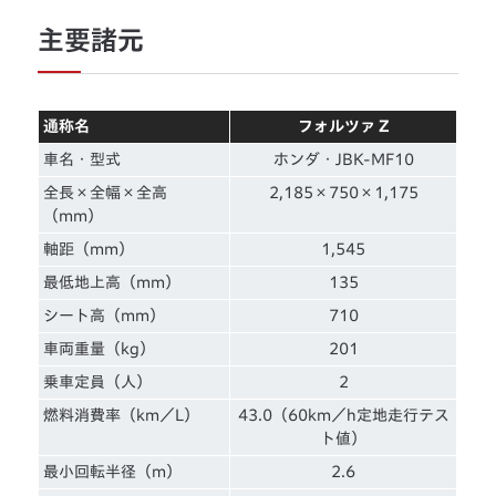
主要諸元
通称名
フォルツァ Z
車名・型式
ホンダ・JBK-MF10
全長×全幅×全高
2,185×750×1,175
（mm）
軸距（mm）
1,545
最低地上高（mm）
135
シート高（mm）
710
車両重量（kg）
201
乗車定員（人）
2
燃料消費率（km／L）
43.0（60km／h定地走行テス
ト値）
最小回転半径（m）
2.6