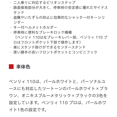
・
二人乗りに対応するピリオンステップ
・
路面接地部分が大きく、停車時の安定感に優れたサイドス
タンド
・
盗難やいたずらの抑止に効果的なシャッター付キーシリ
ンダー
・
キー付ヘルメットホルダー
・
停車時に便利なブレーキロック機構
（ベンリィ 110は左ブレーキレバー部、ベンリィ 110 プ
ロはフロントポケット下部で操作します）
・
楽にスタンド掛けができるセンタースタンド
・
使い勝手の良いフロントポケットとコンビニフック
車体色
ベンリィ 110は、パールホワイトと、パーソナルユ
ースにも対応したツートーンのパールホワイト×ブラ
ウン、オニキスブルーメタリック×ブラックの3色を
設定しています。ベンリィ 110 プロは、パールホワ
イト1色の設定です。