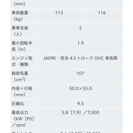
（mm）
車両重量
113
116
（kg）
乗車定員
2
（人）
最小回転半
1.9
径（m）
エンジン型
JA09E・空冷 4ストローク OHC 単気筒
式・種類
総排気量
107
3
（cm
）
内径×行程
50.0×55.0
（mm）
圧縮比
9.5
最高出力
5.8［7.9］／7,000
（kW［PS］
／rpm）