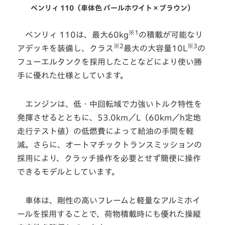
ベンリィ 110（車体色 パールホワイト×ブラウン）
※1
ベンリィ 110は、最大60kg
の積載が可能なリ
※2
※3
アデッキを装備し、クラス
最大の大容量10L
の
フューエルタンクを採用したことなどにより使い勝
手に優れた仕様としています。
エンジンは、低・中回転域で力強いトルク特性を
発揮させるとともに、53.0km／L（60km／h定地
走行テスト値）の低燃費によって給油の手間を軽
減。さらに、オートマチックトランスミッションの
採用により、クラッチ操作を必要とせず簡便に操作
できるモデルとしています。
車体は、剛性の高いフレームと軽量なアルミホイ
ールを採用することで、荷物積載時にも優れた操縦