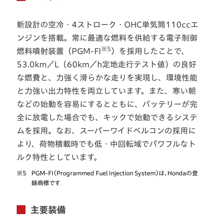
新設計の空冷・4ストローク・OHC単気筒110ccエ
ンジンを搭載。常に最適な燃料を供給する電子制御
※5
燃料噴射装置（PGM-FI
）を採用したことで、
53.0km／L（60km／h定地走行テスト値）の良好
な燃費と、力強く滑らかな走りを実現し、環境性能
と力強い出力特性を両立しています。また、寒い朝
などの始動を容易にするとともに、バッテリーが完
全に放電した場合でも、キックで始動できるシステ
ムを採用。なお、スーパーワイドベルコンの採用に
より、荷物積載時でも低・中回転域でパワフルなト
ルク特性としています。
※5
PGM-FI（Programmed Fuel Injection System）は、Hondaの登
録商標です
主要装備