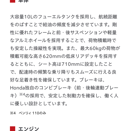
車体
大容量10Lのフューエルタンクを採用し、航続距離
をのばすことで給油の頻度を減少させています。剛
性に優れたフレームと前・後サスペンションや軽量
なアルミホイールを採用することで、荷物積載時で
も安定した操縦性を実現。また、最大60kgの荷物が
積載可能な高さ620mmの低床リアデッキを採用す
るとともに、シート高は710mmに設定したこと
で、配達時の頻繁な乗り降りもスムーズに行える良
好な足着き性を確保しています。ブレーキは、
Honda独自のコンビブレーキ（前・後輪連動ブレー
※4
キ）
の採用で、安定した制動力を確保し、働く人
に優しい設計としています。
※4
ベンリィ 110のみ
エンジン