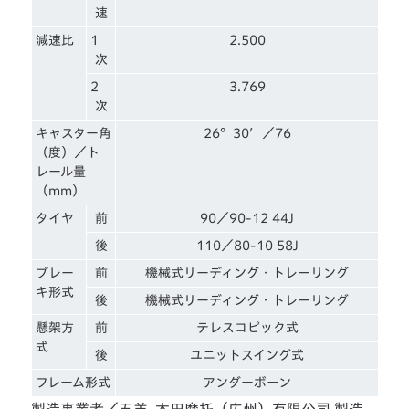
速
減速比
1
2.500
次
2
3.769
次
キャスター角
26°30′／76
（度）／ト
レール量
（mm）
タイヤ
前
90／90-12 44J
後
110／80-10 58J
ブレー
前
機械式リーディング・トレーリング
キ形式
後
機械式リーディング・トレーリング
懸架方
前
テレスコピック式
式
後
ユニットスイング式
フレーム形式
アンダーボーン