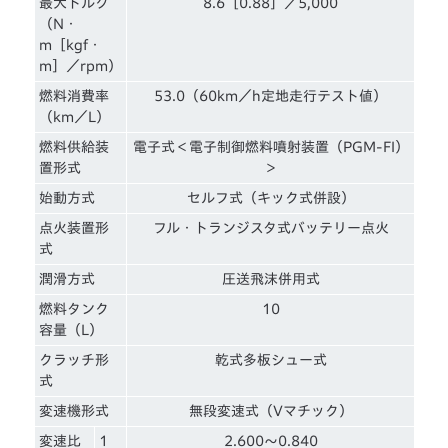
最大トルク
8.6［0.88］／5,000
（N・
m［kgf・
m］／rpm）
燃料消費率
53.0（60km／h定地走行テスト値）
（km／L）
燃料供給装
電子式＜電子制御燃料噴射装置（PGM-FI）
置形式
＞
始動方式
セルフ式（キック式併設）
点火装置形
フル・トランジスタ式バッテリー点火
式
潤滑方式
圧送飛沫併用式
燃料タンク
10
容量（L）
クラッチ形
乾式多板シュー式
式
変速機形式
無段変速式（Vマチック）
変速比
1
2.600〜0.840