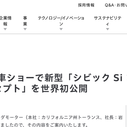
採用情報
Q&A・お問
企業情
事
テクノロジー/イノベーショ
サステナビリテ
報
業
ン
ィ
ショーで新型「シビック Si コンセプト」「シビック コンセプト」を世
ン
業
ス
ーポレートブランド
IRカレンダー
安全への取り組み
個人投資家の皆様へ
企業スポーツ
品質への取り組み
モータースポーツ
Honda Report
車ショーで新型「シビック Si
セプト」を世界初公開
ホンダモーター（本社：カリフォルニア州トーランス、社長：岩
表しましたので、その内容をご案内いたします。