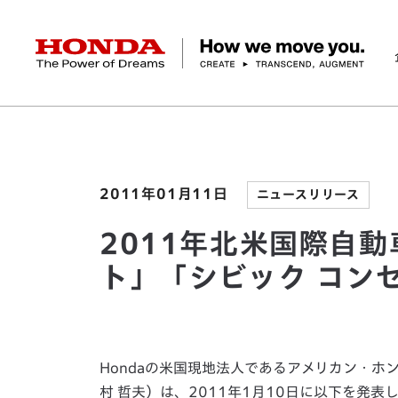
HONDA The Power of Dreams
ホーム
ニュースルーム
2011年北米国際自動車
企業情報 トップ
事業 トップ
テクノロジー/イノベーション トップ
サステナビリティ トップ
投資家情報 トップ
ニュースルーム
Discover Honda
社長メッセージ
クルマ
研究開発
ESGレポート
経営方針
ニュースルーム
Discover Honda
バイク
テクノロジー
IR資料室
Honda Report
経営方針
パワープロダクツ
財務・業績情報
デザイン
会社概要
環境
オープンイノベーショ
マリン
社会
株式・債券情報
ヒストリー
その他事
ガバナン
コ
2011年01月11日
ニュースリリース
2011年北米国際自動
ト」「シビック コン
Hondaの米国現地法人であるアメリカン・
村 哲夫）は、2011年1月10日に以下を発