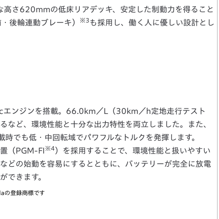
な高さ620mmの低床リアデッキ、安定した制動力を得ること
※3
前・後輪連動ブレーキ）
も採用し、働く人に優しい設計とし
cエンジンを搭載。66.0km／L（30km／h定地走行テスト
るなど、環境性能と十分な出力特性を両立しました。また、
載時でも低・中回転域でパワフルなトルクを発揮します。
※4
（PGM-FI
）を採用することで、環境性能と扱いやすい
などの始動を容易にするとともに、バッテリーが完全に放電
ができます。
、Hondaの登録商標です