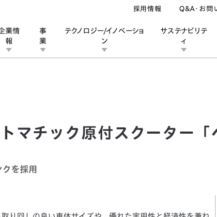
採用情報
Q&A・お問
企業情
事
テクノロジー/イノベーショ
サステナビリテ
報
業
ン
ィ
マチック原付スクーター「ベンリィ」シリーズを発売
ン
業
ス
ーポレートブランド
IRカレンダー
安全への取り組み
個人投資家の皆様へ
企業スポーツ
品質への取り組み
モータースポーツ
Honda Report
トマチック原付スクーター「
ンクを採用
る取り回しの良い車体サイズや、優れた実用性と経済性を兼ね