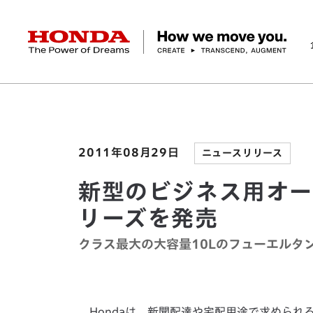
HONDA The Power of Dreams
ホーム
ニュースルーム
新型のビジネス用オート
企業情報 トップ
事業 トップ
テクノロジー/イノベーション トップ
サステナビリティ トップ
投資家情報 トップ
ニュースルーム
Discover Honda
社長メッセージ
クルマ
研究開発
ESGレポート
経営方針
ニュースルーム
Discover Honda
バイク
テクノロジー
IR資料室
Honda Report
経営方針
パワープロダクツ
財務・業績情報
デザイン
会社概要
環境
オープンイノベーショ
マリン
社会
株式・債券情報
ヒストリー
その他事
ガバナン
コ
2011年08月29日
ニュースリリース
新型のビジネス用オー
リーズを発売
クラス最大の大容量10Lのフューエルタ
Hondaは、新聞配達や宅配用途で求められ