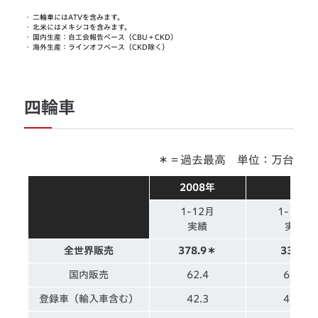
・
二輪車にはATVを含みます。
・
北米にはメキシコを含みます。
・
国内生産：自工会報告ベース（CBU＋CKD）
・
海外生産：ラインオフベース（CKD除く）
四輪車
＊＝過去最高 単位：万台
2008年
1-12月
1-12月
実績
実績
全世界販売
378.9＊
339.2
国内販売
62.4
62.5
登録車（輸入車含む）
42.3
46.3