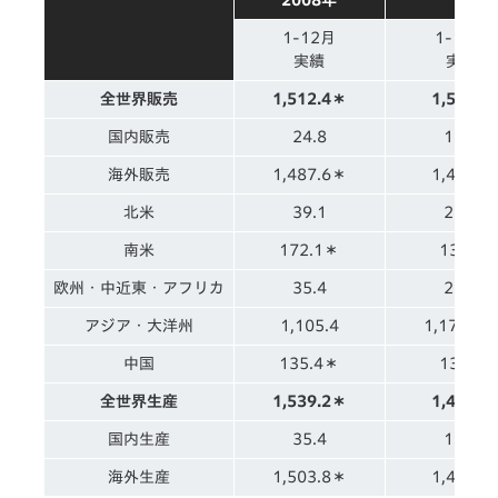
2008年
1-12月
1-12月
実績
実績
全世界販売
1,512.4＊
1,504.2
国内販売
24.8
18.2
海外販売
1,487.6＊
1,485.9
北米
39.1
20.4
南米
172.1＊
138.7
欧州・中近東・アフリカ
35.4
26.1
アジア・大洋州
1,105.4
1,170.2
中国
135.4＊
130.3
全世界生産
1,539.2＊
1,482.3
国内生産
35.4
19.5
海外生産
1,503.8＊
1,462.7