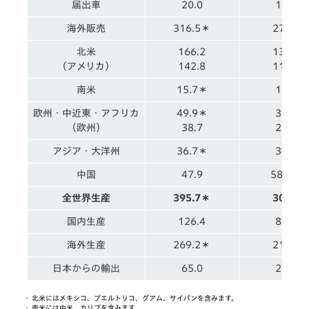
届出車
20.0
16.2
海外販売
316.5＊
276.7
北米
166.2
133.2
（アメリカ）
142.8
115.0
南米
15.7＊
15.3
欧州・中近東・アフリカ
49.9＊
35.0
（欧州）
38.7
28.4
アジア・大洋州
36.7＊
34.8
中国
47.9
58.2＊
全世界生産
395.7＊
301.2
国内生産
126.4
84.0
海外生産
269.2＊
217.1
日本からの輸出
65.0
25.0
・
北米にはメキシコ、プエルトリコ、グアム、サイパンを含みます。
・
南米には中米、カリブを含みます。