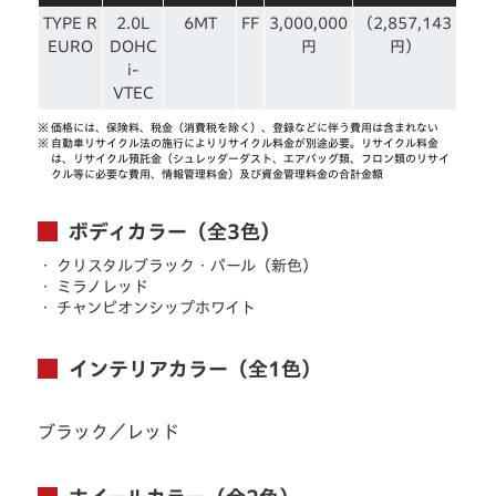
TYPE R
2.0L
6MT
FF
3,000,000
（2,857,143
EURO
DOHC
円
円）
i-
VTEC
※
価格には、保険料、税金（消費税を除く）、登録などに伴う費用は含まれない
※
自動車リサイクル法の施行によりリサイクル料金が別途必要。リサイクル料金
は、リサイクル預託金（シュレッダーダスト、エアバッグ類、フロン類のリサイ
クル等に必要な費用、情報管理料金）及び資金管理料金の合計金額
ボディカラー（全3色）
・
クリスタルブラック・パール（新色）
・
ミラノレッド
・
チャンピオンシップホワイト
インテリアカラー（全1色）
ブラック／レッド