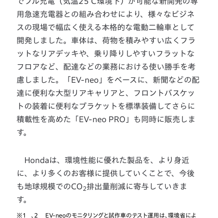
でフル充電（気温25℃環境下）が可能な新開発の専
用急速充電器との組み合わせにより、様々なビジネ
スの現場で幅広く使える本格的な電動二輪車として
開発しました。車体は、荷物を積みやすい広くフラ
ットなリアデッキや、乗り降りしやすいフラットな
フロアなど、配達などの業務における使い勝手を考
慮しました。「EV-neo」をベースに、新聞などの配
達に便利な大型リアキャリアと、フロントバスケッ
トの装着に便利なブラケットを標準装備してさらに
積載性を高めた「EV-neo PRO」も同時に販売しま
す。
Hondaは、環境性能に優れた製品を、より身近
に、より多くのお客様に提供していくことで、今後
も地球規模でのCO
排出量削減に寄与していきま
2
す。
※1
、2 EV-neoのモニタリングと試作車のテスト運用は、環境省によ