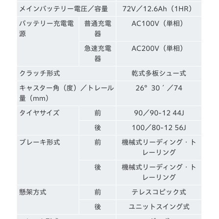
メインバッテリー電圧／容量
72V／12.6Ah（1HR）
バッテリー充電電
普通充電
AC100V（単相）
源
器
急速充電
AC200V（単相）
器
クラッチ形式
乾式多板シュー式
キャスター角（度）／トレール
26°30´／74
量（mm）
タイヤサイズ
前
90／90-12 44J
後
100／80-12 56J
ブレーキ形式
前
機械式リーディング・ト
レーリング
後
機械式リーディング・ト
レーリング
懸架方式
前
テレスコピック式
後
ユニットスイング式