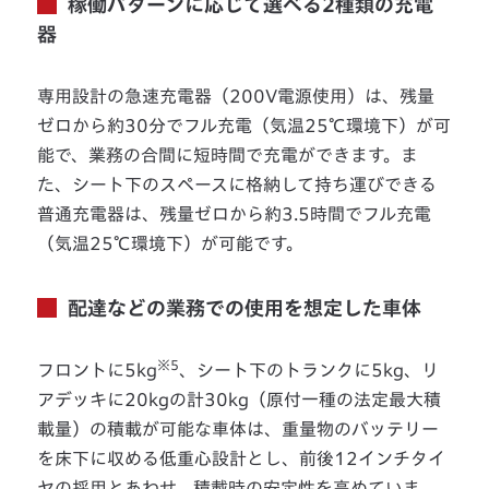
稼働パターンに応じて選べる2種類の充電
器
専用設計の急速充電器（200V電源使用）は、残量
ゼロから約30分でフル充電（気温25℃環境下）が可
能で、業務の合間に短時間で充電ができます。ま
た、シート下のスペースに格納して持ち運びできる
普通充電器は、残量ゼロから約3.5時間でフル充電
（気温25℃環境下）が可能です。
配達などの業務での使用を想定した車体
※5
フロントに5kg
、シート下のトランクに5kg、リ
アデッキに20kgの計30kg（原付一種の法定最大積
載量）の積載が可能な車体は、重量物のバッテリー
を床下に収める低重心設計とし、前後12インチタイ
ヤの採用とあわせ、積載時の安定性を高めていま