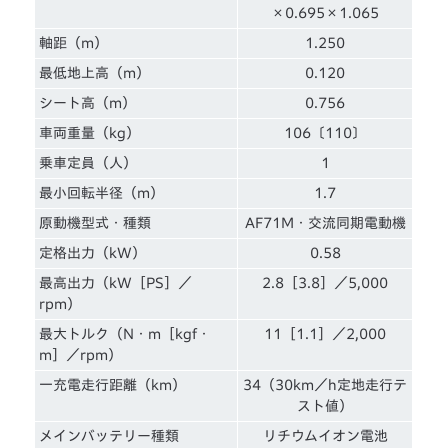
×0.695×1.065
軸距（m）
1.250
最低地上高（m）
0.120
シート高（m）
0.756
車両重量（kg）
106〔110〕
乗車定員（人）
1
最小回転半径（m）
1.7
原動機型式・種類
AF71M・交流同期電動機
定格出力（kW）
0.58
最高出力（kW［PS］／
2.8［3.8］／5,000
rpm）
最大トルク（N・m［kgf・
11［1.1］／2,000
m］／rpm）
一充電走行距離（km）
34（30km／h定地走行テ
スト値）
メインバッテリー種類
リチウムイオン電池