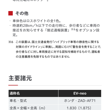
その他
・
車体色はロスホワイトの全1色。
・
時速約28km／h以下での走行時に、歩行者などに車両の
※6
接近をお知らせする「接近通報装置」
をオプション設
定。
※6
この装置は、国土交通省発行「ハイブリッド車等の静音性に関する
対策のガイドライン」に準拠し、周囲にむけて警告音を発することで、
歩行者などに対し車両接近に対する認知を補助するもので、運転者
の注意義務を免除するものではありません
主要諸元
通称名
EV-neo
車名・型式
ホンダ・ZAD-AF71
全長×全幅×全高（m）
1.830〔1.875〕