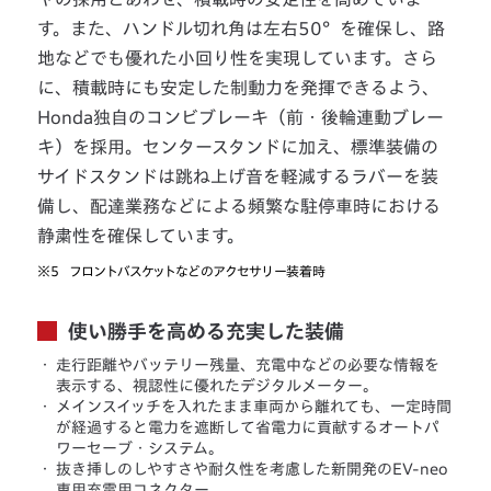
す。また、ハンドル切れ角は左右50°を確保し、路
地などでも優れた小回り性を実現しています。さら
に、積載時にも安定した制動力を発揮できるよう、
Honda独自のコンビブレーキ（前・後輪連動ブレー
キ）を採用。センタースタンドに加え、標準装備の
サイドスタンドは跳ね上げ音を軽減するラバーを装
備し、配達業務などによる頻繁な駐停車時における
静粛性を確保しています。
※5
フロントバスケットなどのアクセサリー装着時
使い勝手を高める充実した装備
・
走行距離やバッテリー残量、充電中などの必要な情報を
表示する、視認性に優れたデジタルメーター。
・
メインスイッチを入れたまま車両から離れても、一定時間
が経過すると電力を遮断して省電力に貢献するオートパ
ワーセーブ・システム。
・
抜き挿しのしやすさや耐久性を考慮した新開発のEV-neo
専用充電用コネクター。