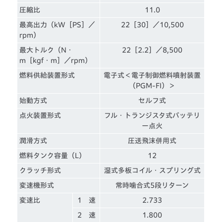
圧縮比
11.0
最高出力（kW［PS］／
22［30］／10,500
rpm）
最大トルク（N・
22［2.2］／8,500
m［kgf・m］／rpm）
燃料供給装置形式
電子式＜電子制御燃料噴射装置
（PGM-FI）＞
始動方式
セルフ式
点火装置形式
フル・トランジスタ式バッテリ
ー点火
潤滑方式
圧送飛沫併用式
燃料タンク容量（L）
12
クラッチ形式
湿式多板コイル・スプリング式
変速機形式
常時噛合式5段リターン
変速比
1 速
2.733
2 速
1.800