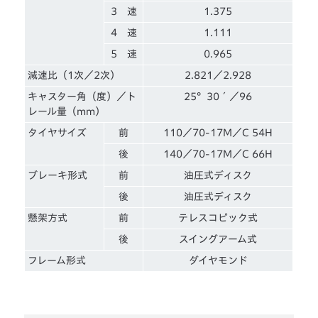
3 速
1.375
4 速
1.111
5 速
0.965
減速比（1次／2次）
2.821／2.928
キャスター角（度）／ト
25°30´／96
レール量（mm）
タイヤサイズ
前
110／70-17M／C 54H
後
140／70-17M／C 66H
ブレーキ形式
前
油圧式ディスク
後
油圧式ディスク
懸架方式
前
テレスコピック式
後
スイングアーム式
フレーム形式
ダイヤモンド