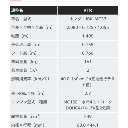
通称名
VTR
車名・型式
ホンダ・JBK-MC33
全長×全幅×全高（m）
2.080×0.725×1.055
軸距（m）
1.405
最低地上高（m）
0.155
シート高（m）
0.760
車両重量（kg）
161
乗車定員（人）
2
燃料消費率（km／L）
40.0（60km／h定地走行テス
ト値）
最小回転半径（m）
2.7
エンジン型式・種類
MC15E・水冷4ストローク
DOHC4バルブV型2気筒
3
総排気量（cm
）
249
内径×行程（mm）
60.0×44.1