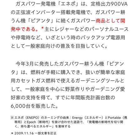
ガスパワー発電機「エネポ」は、定格出力900VA
の正弦波インバーター搭載発電機で、ガスパワー耕
うん機「ピアンタ」に続くガスパワー
商品として開
＊
発中である。
主にレジャーなどのパーソナルユース
や停電時など、いざという時のバックアップ電源用
として一般家庭向けの普及を目指していく。
今年3月に発売したガスパワー耕うん機「ピアン
タ」は、燃料が手軽に購入でき、扱いが簡単な家庭
用カセットガス燃料で使えるガーデニングツールと
して、一般家庭を中心に野菜作りやガーデニング愛
好家の支持を得て、すでに年間販売計画台数の
6,000台を販売した。
※
エネポ（ENEPO）のネーミングの由来：Energy（エネルギー）とPortable（携
帯用）とEpoch（新時代）を掛け合わせた造語で、「発電機の新時代を切り開
く、持ち運べるエネルギー」を意味する
＊
2009.11.16 一部文章を訂正