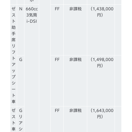
ゼ
N
660cc
FF
非課税
（1,438,000
ス
3気筒
円）
ト
i-DSI
助
手
席
リ
フ
ト
G
FF
非課税
（1,498,000
ア
円）
ッ
プ
シ
ー
ト
車
ゼ
G
FF
非課税
（1,643,000
ス
リ
円）
ト
ア
車
シ