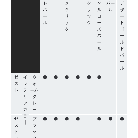
ト
メ
タ
タ
パー
デ
パ
タ
リ
ル
ル
ザ
ー
リ
ッ
ロ
ー
ル
ッ
ク
ー
ト
ク
ズ
ゴ
パ
ー
ー
ル
ル
ド
パ
ー
ル
ゼ
イ
ウ
●
●
●
●
●
●
ス
ン
ォ
ト
テ
ーム
リ
グ
ア
レ
カ
ー
ラ
ゼ
ブ
●
●
●
●
●
●
●
｜
ス
ラ
ト
ッ