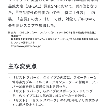
品魅力度（APEAL）調査SMにおいて、第1位となっ
※
た。
商品特性の評価の中でも、特に「外装」「内
装」「空調」のカテゴリーでは、対象モデルの中で
最も高いスコアを獲得した。
※
出典：（株）J.D. パワー アジア・パシフィック2009年日本軽自動車商品魅力
SM
度調査
軽自動車を新車で購入後2〜7ヶ月経過したユーザー4,298名の軽自動車の商品性
についての回答による
http://www.jdpower.co.jp/
主な変更点
・
「ゼスト スパーク」全タイプの内装に、スポーティーな
常時点灯ブルーイルミネーションメーターの採用や、シル
バー加飾を施し質感の向上を図った。
・
「ゼスト スパーク」Gタイプにスポーツステアリング
を、Wタイプには人気の高い4スピーカーを装備。
・
「ゼスト」「ゼスト スパーク」の4WD車をよりお求めや
すい価格設定とした。