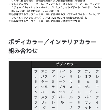
クル等に必要な費用、情報管理料金）及び資金管理料金の合計金額
※
プレミアムホワイト・パール、プレミアムクリスタルローズ・パール、プレミア
ムディープバイオレット・パール、プレミアムナイトデザートゴールド・パール
は26,250円（消費税抜き 25,000円）高
※
助手席リフトアップシート車、車いす仕様車のプレミアムホワイト・パール、プ
レミアムクリスタルローズ・パールは25,000円（消費税非課税）高
※
助手席リフトアップシート車、車いす仕様車は装置型式指定車
ボディカラー／インテリアカラー
組み合わせ
ボディカラー
プ
アラ
ア
ナイ
シ
プ
プレ
プ
レ
バス
ド
トホ
リ
レ
ミア
レ
ミ
ター
ミ
ーク
ウ
ミ
ム
ミ
ア
シル
ラ
ブラ
ス
ア
ディ
ア
ム
バー
ル
ック
ブ
ム
ープ
ム
ホ
メタ
グ
パー
ル
ク
バイ
ナ
ワ
リッ
レ
ル
ー
リ
オレ
イ
イ
ク
ー
メ
ス
ット
ト