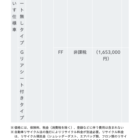
い
ー
す
ト
仕
無
様
し
車
タ
イ
プ
G
FF
非課税
（1,653,000
リ
円）
ア
シ
ー
ト
付
き
タ
イ
プ
※
価格には、保険料、税金（消費税を除く）、登録などに伴う費用は含まれない
※
自動車リサイクル法の施行によりリサイクル料金が別途必要。リサイクル料金
は、リサイクル預託金（シュレッダーダスト、エアバッグ類、フロン類のリサイ