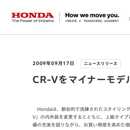
HONDA The Power of Dreams
ホーム
ニュースルーム
CR-Vをマイナーモデル
企業情報 トップ
事業 トップ
テクノロジー/イノベーション トップ
サステナビリティ トップ
投資家情報 トップ
ニュースルーム
Discover Honda
社長メッセージ
クルマ
研究開発
ESGレポート
経営方針
ニュースルーム
Discover Honda
バイク
テクノロジー
IR資料室
Honda Report
経営方針
パワープロダクツ
財務・業績情報
デザイン
会社概要
環境
オープンイノベーショ
マリン
社会
株式・債券情報
ヒストリー
その他事
ガバナン
コ
2009年09月17日
ニュースリリース
CR-Vをマイナーモ
Hondaは、都会的で洗練されたスタイリング
V」の内外装を変更するとともに、上級タイプに
備の充実を図りながら、お買い得感を高めた価