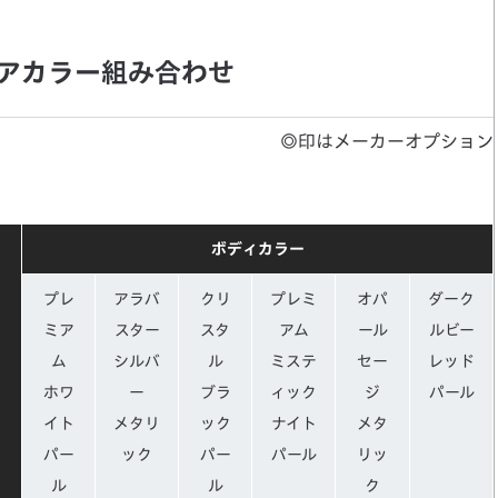
リアカラー組み合わせ
◎印はメーカーオプション
ボディカラー
プレ
アラバ
クリ
プレミ
オパ
ダーク
ミア
スター
スタ
アム
ール
ルビー
ム
シルバ
ル
ミステ
セー
レッド
ホワ
ー
ブラ
ィック
ジ
パール
イト
メタリ
ック
ナイト
メタ
パー
ック
パー
パール
リッ
ル
ル
ク