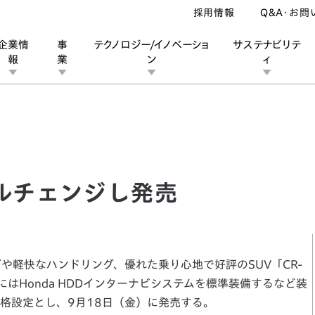
採用情報
Q&A・お問
企業情
事
テクノロジー/イノベーショ
サステナビリテ
報
業
ン
ィ
チェンジし発売
ン
業
ス
ーポレートブランド
IRカレンダー
安全への取り組み
個人投資家の皆様へ
企業スポーツ
品質への取り組み
モータースポーツ
Honda Report
デルチェンジし発売
や軽快なハンドリング、優れた乗り心地で好評のSUV「CR-
はHonda HDDインターナビシステムを標準装備するなど装
格設定とし、9月18日（金）に発売する。