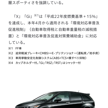
層スポーティさを強調している。
※1
「X」「Gi」
は「平成22年度燃費基準＋15％」
を達成し、本年4月から適用される「環境対応車普及
促進税制」（自動車取得税と自動車重量税の減税措
置）と「環境対応車普及促進対策費補助金」に対応
している。
※1
FF車
※2
追突軽減ブレーキ＜CMBS＞＋E-プリテンショナー（運転席／助手席）
※3
車両挙動安定化制御システム（ABS＋TCS＋横すべり抑制）
※4
カップホルダー付。「Gi」「RSZ」「RST」はシャッター付