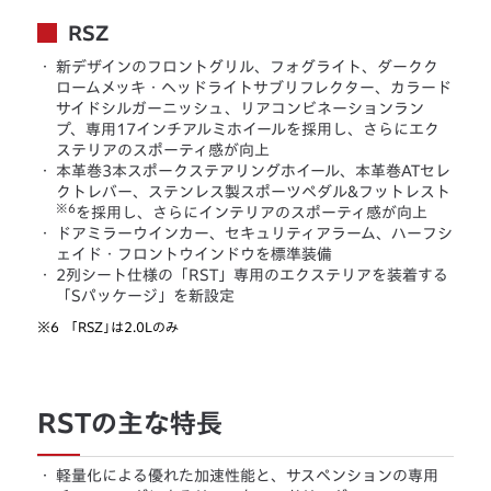
RSZ
・
新デザインのフロントグリル、フォグライト、ダークク
ロームメッキ・ヘッドライトサブリフレクター、カラード
サイドシルガーニッシュ、リアコンビネーションラン
プ、専用17インチアルミホイールを採用し、さらにエク
ステリアのスポーティ感が向上
・
本革巻3本スポークステアリングホイール、本革巻ATセレ
クトレバー、ステンレス製スポーツペダル&フットレスト
※6
を採用し、さらにインテリアのスポーティ感が向上
・
ドアミラーウインカー、セキュリティアラーム、ハーフシ
ェイド・フロントウインドウを標準装備
・
2列シート仕様の「RST」専用のエクステリアを装着する
「Sパッケージ」を新設定
※6
「RSZ」は2.0Lのみ
RSTの主な特長
・
軽量化による優れた加速性能と、サスペンションの専用