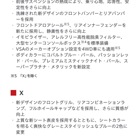
・
前後サスペンションの熟成により、乗り心地、応答性、安
定性をさらに向上
・
洗練された新デザインのフロントバンパーとリアバンパ
ーを採用
※5
・
フロントドアロアシール
、リアインナーフェンダーを
新たに採用し、静粛性をさらに向上
・
イモビライザー、アレルフリー高性能脱臭フィルター、
※4
大型センターコンソールボックス
を標準装備
※5
・
VSAのメーカーオプション設定を4WD車にも適用
・
ボディカラーにコバルトブルー・パール、パッションレッ
ド・パール、プレミアムミスティックナイト・パール、ス
ーパープラチナ・メタリックを新設定
※5
「X」を除く
X
・
新デザインのフロントグリル、リアコンビネーションラ
ンプ、フルホイールキャップなどを採用し、さらに質感が
向上
・
上質な新シート表皮を採用するとともに、シートカラー
を明るく爽快なグレーとスタイリッシュなブルーの2色に
変更