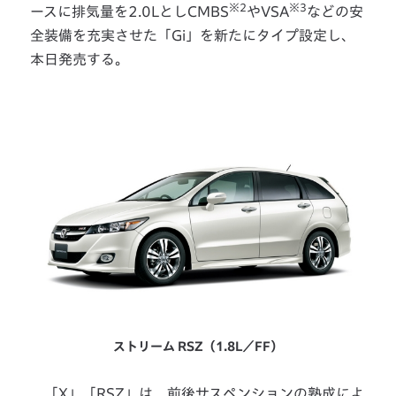
※2
※3
ースに排気量を2.0LとしCMBS
やVSA
などの安
全装備を充実させた「Gi」を新たにタイプ設定し、
本日発売する。
ストリーム RSZ（1.8L／FF）
「X」「RSZ」は、前後サスペンションの熟成によ