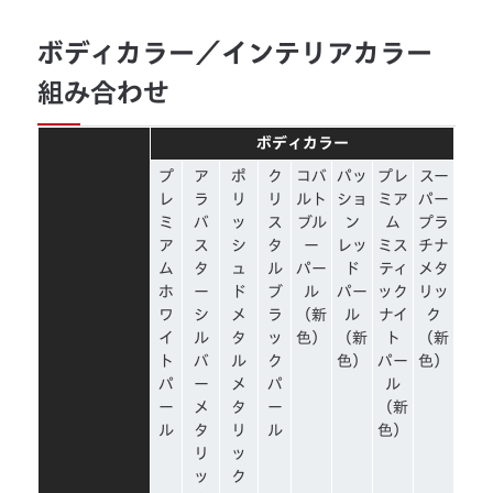
ボディカラー／インテリアカラー
組み合わせ
ボディカラー
プ
ア
ポ
ク
コバ
パッ
プレ
スー
レ
ラ
リ
リ
ルト
ショ
ミア
パー
ミ
バ
ッ
ス
ブル
ン
ム
プラ
ア
ス
シ
タ
ー
レッ
ミス
チナ
ム
タ
ュ
ル
パー
ド
ティ
メタ
ホ
ー
ド
ブ
ル
パー
ック
リッ
ワ
シ
メ
ラ
（新
ル
ナイ
ク
イ
ル
タ
ッ
色）
（新
ト
（新
ト
バ
ル
ク
色）
パー
色）
パ
ー
メ
パ
ル
ー
メ
タ
ー
（新
ル
タ
リ
ル
色）
リ
ッ
ッ
ク