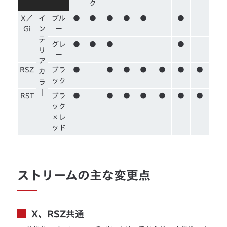
ク
X／
イ
ブル
●
●
●
●
●
●
Gi
ン
ー
テ
グレ
●
●
●
●
リ
ー
ア
RSZ
ブラ
●
●
●
●
●
●
●
カ
ック
ラ
｜
RST
ブラ
●
●
●
●
●
●
●
ック
×レ
ッド
ストリームの主な変更点
X、RSZ共通