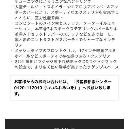
チューニングによるリニアなハンドリング
・
大型テールゲートスポイラーやエアロリアバンパー&アン
ダーカバーにより、スポーティなエクステリアを実現する
とともに、空力性能を向上
・
コンビシートのメイン材とステッチ、メーターイルミネ
ーション、本革巻3本スポークステアリングホイールや本
革巻ＡＴセレクトレバーのステッチなどを赤で統一し、
黒と赤のコントラストがスポーティでシャープなインテ
リア
・
メッシュタイプのフロントグリル、17インチ軽量アルミ
ホイールなどスポーティで存在感のあるエクステリア
・
2列仕様化とラゲッジ床下収納ボックス&ラゲッジフック
の設定で、より広く使い勝手が高まったラゲッジスペース
お客様からのお問い合わせは、 「お客様相談センター
0120-112010（いいふれあいを）」へお願い致しま
す。