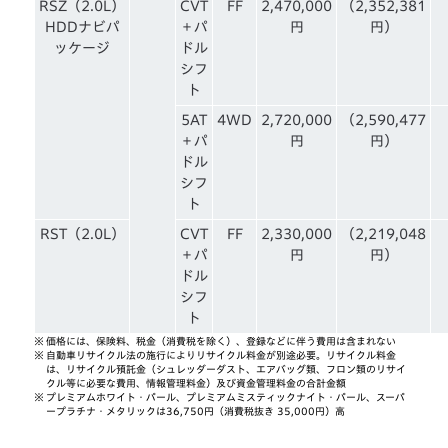
RSZ（2.0L）
CVT
FF
2,470,000
（2,352,381
HDDナビパ
＋パ
円
円）
ッケージ
ドル
シフ
ト
5AT
4WD
2,720,000
（2,590,477
＋パ
円
円）
ドル
シフ
ト
RST（2.0L）
CVT
FF
2,330,000
（2,219,048
＋パ
円
円）
ドル
シフ
ト
※
価格には、保険料、税金（消費税を除く）、登録などに伴う費用は含まれない
※
自動車リサイクル法の施行によりリサイクル料金が別途必要。リサイクル料金
は、リサイクル預託金（シュレッダーダスト、エアバッグ類、フロン類のリサイ
クル等に必要な費用、情報管理料金）及び資金管理料金の合計金額
※
プレミアムホワイト・パール、プレミアムミスティックナイト・パール、スーパ
ープラチナ・メタリックは36,750円（消費税抜き 35,000円）高