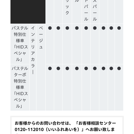
リ
ル
ド
ズ
ッ
パ
パ
ク
ー
ー
ル
ル
パステル
イ
ベ
●
●
●
●
●
●
●
●
●
特別仕
ン
ー
様車
テ
ジ
「HIDス
リ
ュ
ペシャ
ア
ル」
カ
ラ
パステル
●
●
●
●
●
●
●
●
●
｜
ターボ
特別仕
様車
「HIDス
ペシャ
ル」
お客様からのお問い合わせは、 「お客様相談センター
0120-112010（いいふれあいを）」へお願い致しま