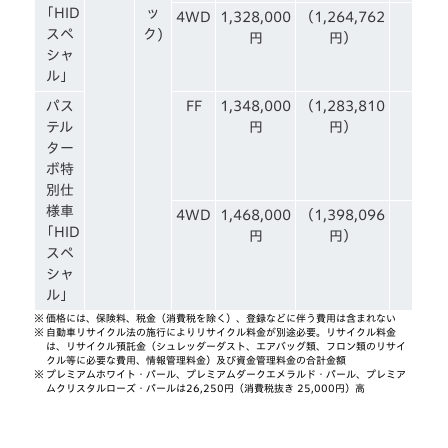
「HID
ッ
4WD
1,328,000
（1,264,762
スペ
ク)
円
円）
シャ
ル」
パス
FF
1,348,000
（1,283,810
テル
円
円）
ター
ボ特
別仕
様車
4WD
1,468,000
（1,398,096
「HID
円
円）
スペ
シャ
ル」
※
価格には、保険料、税金（消費税を除く）、登録などに伴う費用は含まれない
※
自動車リサイクル法の施行によりリサイクル料金が別途必要。リサイクル料金
は、リサイクル預託金（シュレッダーダスト、エアバッグ類、フロン類のリサイ
クル等に必要な費用、情報管理料金）及び資金管理料金の合計金額
※
プレミアムホワイト・パール、プレミアムダークエメラルド・パール、プレミア
ムクリスタルローズ・パールは26,250円（消費税抜き 25,000円）高