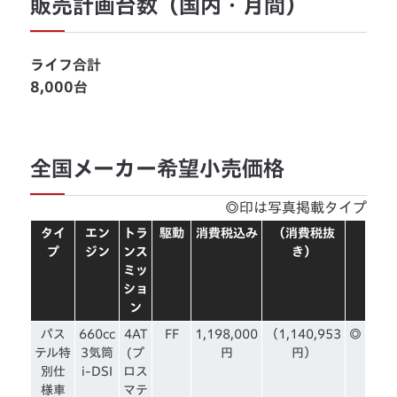
販売計画台数（国内・月間）
ライフ合計
8,000台
全国メーカー希望小売価格
◎印は写真掲載タイプ
タイ
エン
トラ
駆動
消費税込み
（消費税抜
プ
ジン
ンス
き）
ミッ
ショ
ン
パス
660cc
4AT
FF
1,198,000
（1,140,953
◎
テル特
3気筒
(プ
円
円）
別仕
i-DSI
ロス
様車
マテ