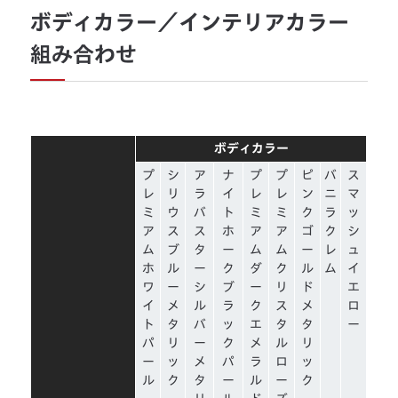
ボディカラー／インテリアカラー
組み合わせ
ボディカラー
プ
シ
ア
ナ
プ
プ
ピ
バ
ス
レ
リ
ラ
イ
レ
レ
ン
ニ
マ
ミ
ウ
バ
ト
ミ
ミ
ク
ラ
ッ
ア
ス
ス
ホ
ア
ア
ゴ
ク
シ
ム
ブ
タ
ー
ム
ム
ー
レ
ュ
ホ
ル
ー
ク
ダ
ク
ル
ム
イ
ワ
ー
シ
ブ
ー
リ
ド
エ
イ
メ
ル
ラ
ク
ス
メ
ロ
ト
タ
バ
ッ
エ
タ
タ
ー
パ
リ
ー
ク
メ
ル
リ
ー
ッ
メ
パ
ラ
ロ
ッ
ル
ク
タ
ー
ル
ー
ク