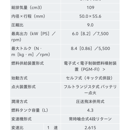
総排気量（cm3）
109
内径×行程（mm）
50.0×55.6
圧縮比
9.0
最高出力（kW［PS］／
6.0［8.2］／7,500
rpm）
最大トルク（N・
8.4［0.86］／5,500
m［kg・m］／rpm）
燃料供給装置形式
電子式＜電子制御燃料噴射装
置（PGM-FI）＞
始動方式
セルフ式（キック式併設）
点火装置形式
フルトランジスタ式 バッテリ
ー点火
潤滑方式
圧送飛沫併用式
燃料タンク容量（L）
4.3
変速機形式
常時噛合式4段リターン
変速比
1 速
2.615