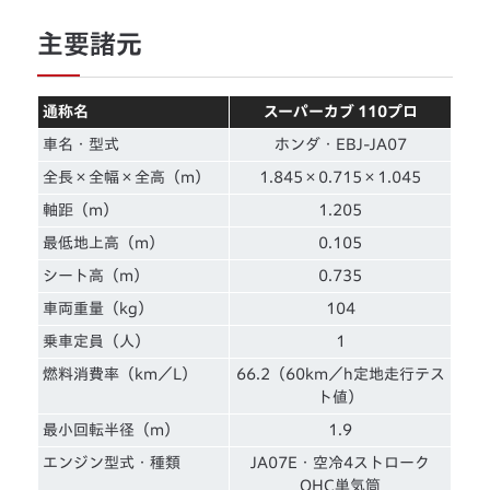
主要諸元
通称名
スーパーカブ 110プロ
車名・型式
ホンダ・EBJ-JA07
全長×全幅×全高（m）
1.845×0.715×1.045
軸距（m）
1.205
最低地上高（m）
0.105
シート高（m）
0.735
車両重量（kg）
104
乗車定員（人）
1
燃料消費率（km／L）
66.2（60km／h定地走行テス
ト値）
最小回転半径（m）
1.9
エンジン型式・種類
JA07E・空冷4ストローク
OHC単気筒