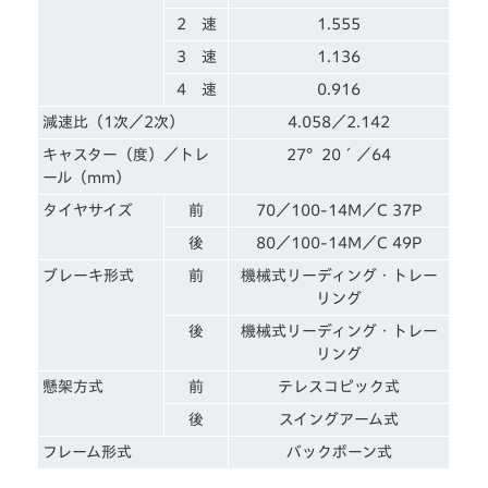
2 速
1.555
3 速
1.136
4 速
0.916
減速比（1次／2次）
4.058／2.142
キャスター（度）／トレ
27°20´／64
ール（mm）
タイヤサイズ
前
70／100-14M／C 37P
後
80／100-14M／C 49P
ブレーキ形式
前
機械式リーディング・トレー
リング
後
機械式リーディング・トレー
リング
懸架方式
前
テレスコピック式
後
スイングアーム式
フレーム形式
バックボーン式