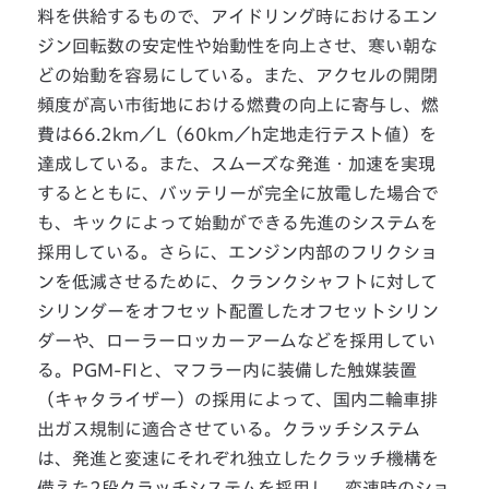
料を供給するもので、アイドリング時におけるエン
ジン回転数の安定性や始動性を向上させ、寒い朝な
どの始動を容易にしている。また、アクセルの開閉
頻度が高い市街地における燃費の向上に寄与し、燃
費は66.2km／L（60km／h定地走行テスト値）を
達成している。また、スムーズな発進・加速を実現
するとともに、バッテリーが完全に放電した場合で
も、キックによって始動ができる先進のシステムを
採用している。さらに、エンジン内部のフリクショ
ンを低減させるために、クランクシャフトに対して
シリンダーをオフセット配置したオフセットシリン
ダーや、ローラーロッカーアームなどを採用してい
る。PGM-FIと、マフラー内に装備した触媒装置
（キャタライザー）の採用によって、国内二輪車排
出ガス規制に適合させている。クラッチシステム
は、発進と変速にそれぞれ独立したクラッチ機構を
備えた2段クラッチシステムを採用し、変速時のショ