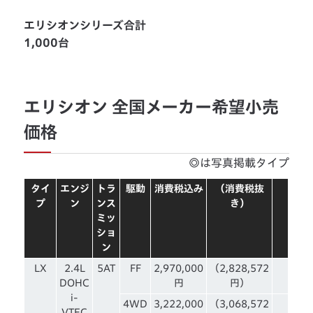
エリシオンシリーズ合計
1,000台
エリシオン 全国メーカー希望小売
価格
◎は写真掲載タイプ
タイ
エンジ
トラ
駆動
消費税込み
（消費税抜
プ
ン
ンス
き）
ミッ
ショ
ン
LX
2.4L
5AT
FF
2,970,000
（2,828,572
DOHC
円
円）
i-
4WD
3,222,000
（3,068,572
VTEC