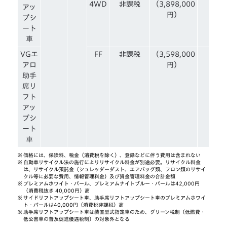
4WD
非課税
（3,898,000
アッ
円）
プシ
ート
車
VGエ
FF
非課税
（3,598,000
アロ
円）
助手
席リ
フト
アッ
プシ
ート
車
※
価格には、保険料、税金（消費税を除く）、登録などに伴う費用は含まれない
※
自動車リサイクル法の施行によりリサイクル料金が別途必要。リサイクル料金
は、リサイクル預託金（シュレッダーダスト、エアバッグ類、フロン類のリサイ
クル等に必要な費用、情報管理料金）及び資金管理料金の合計金額
※
プレミアムホワイト・パール、プレミアムナイトブルー・パールは42,000円
（消費税抜き 40,000円）高
※
サイドリフトアップシート車、助手席リフトアップシート車のプレミアムホワイ
ト・パールは40,000円（消費税非課税）高
※
助手席リフトアップシート車は装置型式指定車のため、グリーン税制（低燃費・
低公害車の普及促進優遇税制）の対象外となる