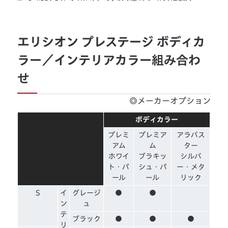
エリシオン プレステージ ボディカ
ラー／インテリアカラー組み合わ
せ
◎メーカーオプション
ボディカラー
プレミ
プレミア
アラバス
アム
ム
ター
ホワイ
ブラキッ
シルバ
ト・パ
シュ・パ
ー・メタ
ール
ール
リック
S
イ
グレージ
●
●
ン
ュ
テ
ブラック
●
●
●
リ