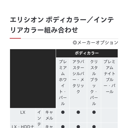
エリシオン ボディカラー／インテ
リアカラー組み合わせ
◎メーカーオプション
ボディカラー
プレ
アラバ
クリ
プレミ
ミア
スター
スタ
アム
ム
シルバ
ル
ナイト
ホワ
ー・メ
ブラ
ブル
イ
タリッ
ッ
ー・パ
ト・
ク
ク・
ール
パー
パー
ル
ル
LX
イ
キャ
●
●
●
ン
メル
テ
LX・HDDナ
キャ
●
●
●