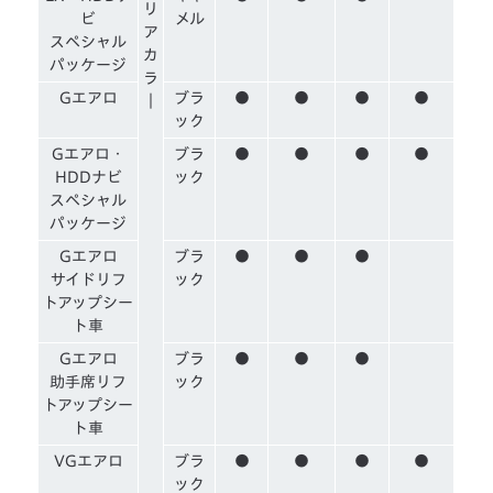
リ
ビ
メル
ア
スペシャル
カ
パッケージ
ラ
Gエアロ
ブラ
●
●
●
●
｜
ック
Gエアロ・
ブラ
●
●
●
●
HDDナビ
ック
スペシャル
パッケージ
Gエアロ
ブラ
●
●
●
サイドリフ
ック
トアップシー
ト車
Gエアロ
ブラ
●
●
●
助手席リフ
ック
トアップシー
ト車
VGエアロ
ブラ
●
●
●
●
ック