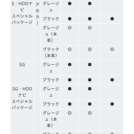
S・HDDナ
グレージ
●
●
ア
ビ
ュ
カ
スペシャル
ラ
ブラック
●
●
●
パッケージ
｜
グレージ
◎
◎
ュ（本
革）
ブラック
◎
◎
◎
（本革）
SG
グレージ
●
●
ュ
ブラック
●
●
●
SG・HDD
グレージ
●
●
ナビ
ュ
スペシャル
ブラック
●
●
●
パッケージ
グレージ
◎
◎
ュ（本
革）