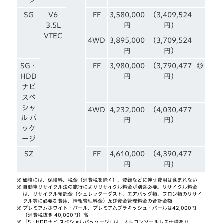
SG
V6
FF
3,580,000
（3,409,524
3.5L
円
円）
VTEC
4WD
3,895,000
（3,709,524
円
円）
SG・
FF
3,980,000
（3,790,477
◎
HDD
円
円）
ナビ
スペ
シャ
4WD
4,232,000
（4,030,477
ル パ
円
円）
ッケ
ージ
SZ
FF
4,610,000
（4,390,477
円
円）
※
価格には、保険料、税金（消費税を除く）、登録などに伴う費用は含まれない
※
自動車リサイクル法の施行によりリサイクル料金が別途必要。リサイクル料金
は、リサイクル預託金（シュレッダーダスト、エアバッグ類、フロン類のリサイ
クル等に必要な費用、情報管理料金）及び資金管理料金の合計金額
※
プレミアムホワイト・パール、プレミアムブラキッシュ・パールは42,000円
（消費税抜き 40,000円）高
※
「S・HDDナビ スペシャルパッケージ」は、大型コンソールレス仕様あり