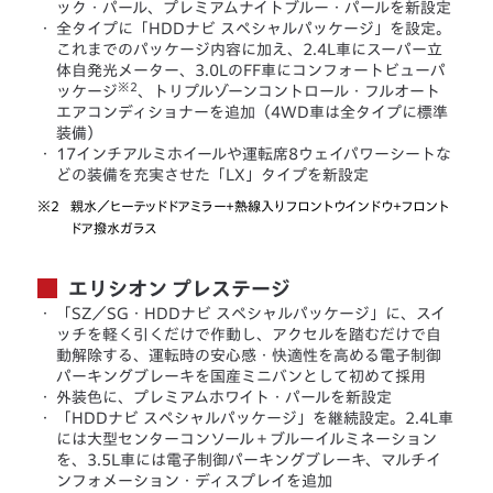
ック・パール、プレミアムナイトブルー・パールを新設定
・
全タイプに「HDDナビ スペシャルパッケージ」を設定。
これまでのパッケージ内容に加え、2.4L車にスーパー立
体自発光メーター、3.0LのFF車にコンフォートビューパ
※2
ッケージ
、トリプルゾーンコントロール・フルオート
エアコンディショナーを追加（4WD車は全タイプに標準
装備）
・
17インチアルミホイールや運転席8ウェイパワーシートな
どの装備を充実させた「LX」タイプを新設定
※2
親水／ヒーテッドドアミラー＋熱線入りフロントウインドウ＋フロント
ドア撥水ガラス
エリシオン プレステージ
・
「SZ／SG・HDDナビ スペシャルパッケージ」に、スイ
ッチを軽く引くだけで作動し、アクセルを踏むだけで自
動解除する、運転時の安心感・快適性を高める電子制御
パーキングブレーキを国産ミニバンとして初めて採用
・
外装色に、プレミアムホワイト・パールを新設定
・
「HDDナビ スペシャルパッケージ」を継続設定。2.4L車
には大型センターコンソール＋ブルーイルミネーション
を、3.5L車には電子制御パーキングブレーキ、マルチイ
ンフォメーション・ディスプレイを追加