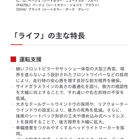
〔C、G〕ベージュ（シートカラー：ニュートラル・ブルー）
〔PASTEL〕ベージュ（シートカラー：ショコラ・ブラウン）
〔DIVA〕ブラック（シートカラー：ダーク・グレー）
「ライフ」の主な特長
運転支援
・
細いフロントピラーやサッシュ一体型の大型三角窓、視
界を遮らないよう設計されたフロントワイパーなどの採用
により、走行時の安心感を増す良好な前方視界を確保。
・
サイドガラスラインの高さの最適化を図り、側方の視認性
を大幅に向上することで、すれ違いや右左折時の不安を
低減。
・
大きなテールゲートウインドウの採用や、リアクォーター
ウインドウの設定により、後方の死角を低減。さらに、
後席のシートバック形状の工夫や埋め込み式ヘッドレス
トを採用することで、後方視界を大幅に拡大。
・
車幅感覚をつかみやすくするヘッドライトマーカーを採
用。