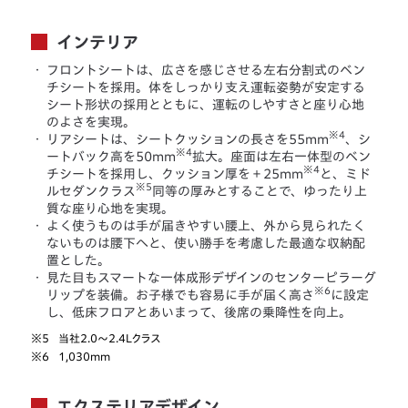
インテリア
・
フロントシートは、広さを感じさせる左右分割式のベン
チシートを採用。体をしっかり支え運転姿勢が安定する
シート形状の採用とともに、運転のしやすさと座り心地
のよさを実現。
※4
・
リアシートは、シートクッションの長さを55mm
、シ
※4
ートバック高を50mm
拡大。座面は左右一体型のベン
※4
チシートを採用し、クッション厚を＋25mm
と、ミド
※5
ルセダンクラス
同等の厚みとすることで、ゆったり上
質な座り心地を実現。
・
よく使うものは手が届きやすい腰上、外から見られたく
ないものは腰下へと、使い勝手を考慮した最適な収納配
置とした。
・
見た目もスマートな一体成形デザインのセンターピラーグ
※6
リップを装備。お子様でも容易に手が届く高さ
に設定
し、低床フロアとあいまって、後席の乗降性を向上。
※5
当社2.0〜2.4Lクラス
※6
1,030mm
エクステリアデザイン