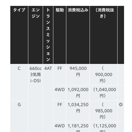
タイプ
エン
ト
駆動
消費税込み
（消費税抜
ジン
ラ
き）
ン
ス
ミ
ッ
シ
ョ
ン
C
660cc
4AT
FF
945,000
（
3気筒
円
900,000
i-DSI
円）
4WD
1,092,000
（1,040,000
円
円）
G
FF
1,034,250
（
◎
円
985,000
円）
4WD
1,181,250
（1,125,000
円
円）