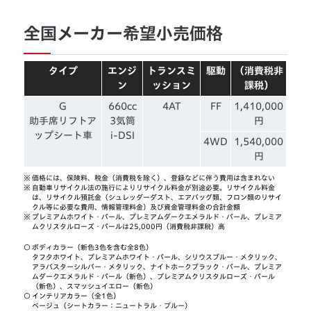
全国メーカー希望小売価格
タイプ
エンジ
トランスミ
駆動
（消費税非
ン
ッション
課税）
G
660cc
4AT
FF
1,410,000
助手席リフトア
3気筒
円
ップシート車
i-DSI
4WD
1,540,000
円
※
価格には、保険料、税金（消費税を除く）、登録などに伴う費用は含まれない
※
自動車リサイクル法の施行によりリサイクル料金が別途必要。リサイクル料金
は、リサイクル預託金（シュレッダーダスト、エアバッグ類、フロン類のリサイ
クル等に必要な費用、情報管理料金）及び資金管理料金の合計金額
※
プレミアムホワイト・パール、プレミアムダークエメラルド・パール、プレミア
ムクリスタルローズ・パールは25,000円（消費税非課税）高
○
ボディカラー（新色3色を含む全8色）
タフタホワイト、プレミアムホワイト・パール、シリウスブルー・メタリック、
アラバスターシルバー・メタリック、ナイトホークブラック・パール、プレミア
ムダークエメラルド・パール（新色）、プレミアムクリスタルローズ・パール
（新色）、スマッシュイエロー（新色）
○
インテリアカラー（全1色）
ベージュ（シートカラー：ニュートラル・ブルー）