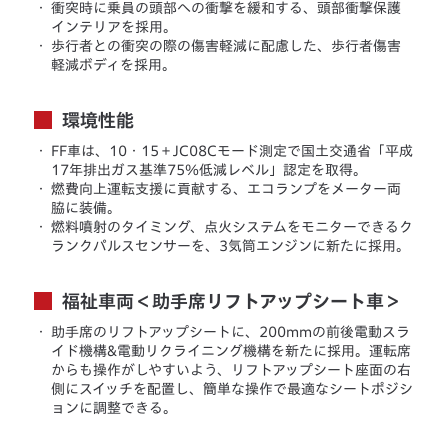
・
衝突時に乗員の頭部への衝撃を緩和する、頭部衝撃保護
インテリアを採用。
・
歩行者との衝突の際の傷害軽減に配慮した、歩行者傷害
軽減ボディを採用。
環境性能
・
FF車は、10・15＋JC08Cモード測定で国土交通省「平成
17年排出ガス基準75％低減レベル」認定を取得。
・
燃費向上運転支援に貢献する、エコランプをメーター両
脇に装備。
・
燃料噴射のタイミング、点火システムをモニターできるク
ランクパルスセンサーを、3気筒エンジンに新たに採用。
福祉車両＜助手席リフトアップシート車＞
・
助手席のリフトアップシートに、200mmの前後電動スラ
イド機構&電動リクライニング機構を新たに採用。運転席
からも操作がしやすいよう、リフトアップシート座面の右
側にスイッチを配置し、簡単な操作で最適なシートポジシ
ョンに調整できる。