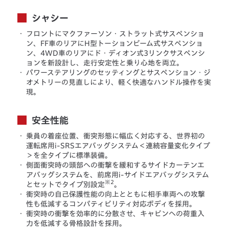
シャシー
・
フロントにマクファーソン・ストラット式サスペンショ
ン、FF車のリアにH型トーションビーム式サスペンショ
ン、4WD車のリアにド・ディオン式3リンクサスペンシ
ョンを新設計し、走行安定性と乗り心地を両立。
・
パワーステアリングのセッティングとサスペンション・ジ
オメトリーの見直しにより、軽く快適なハンドル操作を実
現。
安全性能
・
乗員の着座位置、衝突形態に幅広く対応する、世界初の
運転席用i-SRSエアバッグシステム＜連続容量変化タイプ
＞を全タイプに標準装備。
・
側面衝突時の頭部への衝撃を緩和するサイドカーテンエ
アバッグシステムを、前席用i-サイドエアバッグシステム
※2
とセットでタイプ別設定
。
・
衝突時の自己保護性能の向上とともに相手車両への攻撃
性も低減するコンパティビリティ対応ボディを採用。
・
衝突時の衝撃を効率的に分散させ、キャビンへの荷重入
力を低減する骨格設計を採用。