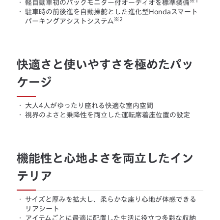
※1
・
軽自動車初のバックモニター付オーディオを標準装備
・
駐車時の前後進を自動操舵とした進化型Hondaスマート
※2
パーキングアシストシステム
快適さと使いやすさを極めたパッ
ケージ
・
大人4人がゆったり座れる快適な室内空間
・
視界のよさと乗降性を両立した運転席着座位置の設定
機能性と心地よさを両立したイン
テリア
・
サイズと厚みを拡大し、柔らかな座り心地が体感できる
リアシート
・
アイテムごとに最適に配置した生活に役立つ多彩な収納