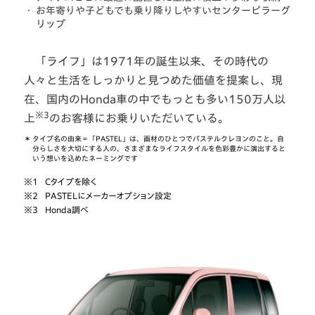
・
お年寄りや子どもでも乗り降りしやすいセンターピラーグ
リップ
「ライフ」は1971年の誕生以来、その時代の
人々と生活をしっかりと見つめた価値を提案し、現
在、国内のHonda車の中でもっとも多い150万人以
※3
上
のお客様にお乗りいただいている。
＊
タイプ名の由来＝「PASTEL」は、画材のひとつでパステルクレヨンのこと。自
分らしさを大切にする人の、さまざまなライフスタイルを色彩豊かに演出すると
いう想いを込めたネーミングです
※1
Cタイプを除く
※2
PASTELにメーカーオプション設定
※3
Honda調べ