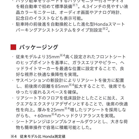
・
バック駐車をサポートするバックモニター付オーディオ
※1
を軽自動車で初めて標準装備
。4.3インチの見やすい液
晶カラーモニターは、オーディオ画面やアナログ時計、
記念日のイラストなども表示可能。
・
駐車時の前後進を自動操舵とした進化型Hondaスマート
※2
パーキングアシストシステムをタイプ別設定
。
パッケージング
※4
・
従来モデルより35mm
高く設定されたフロントシート
のヒップポイントを基準に、ガラスエリアやピラー、ヘ
ッドライトマーカーを最適な位置に設定することで、良
好な視界と快適な乗降性を実現。
・
サスペンションの新設計によりリアシートを後方に配置
※4
し、前後席の距離を85mm
拡大することで、後席でも
ゆったり座れるスペースを確保。
・
リアシート下のフロアを低床設計としたことに加え、ス
クエアなエクステリアデザインとすることで、後席の快適
※4
性を向上。厚みを25mm
増したリアシートを採用しな
※4
がらも、＋60mm
のヘッドクリアランスを実現。
・
シートアレンジはシンプルフォールダウンとし、大きな荷
物も簡単操作で容易に積載可能とした。
※4
従来モデル比 Honda測定値