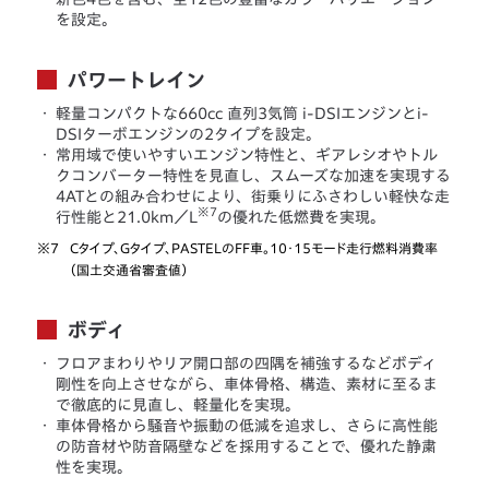
を設定。
パワートレイン
・
軽量コンパクトな660cc 直列3気筒 i-DSIエンジンとi-
DSIターボエンジンの2タイプを設定。
・
常用域で使いやすいエンジン特性と、ギアレシオやトル
クコンバーター特性を見直し、スムーズな加速を実現する
4ATとの組み合わせにより、街乗りにふさわしい軽快な走
※7
行性能と21.0km／L
の優れた低燃費を実現。
※7
Cタイプ、Gタイプ、PASTELのFF車。10・15モード走行燃料消費率
（国土交通省審査値）
ボディ
・
フロアまわりやリア開口部の四隅を補強するなどボディ
剛性を向上させながら、車体骨格、構造、素材に至るま
で徹底的に見直し、軽量化を実現。
・
車体骨格から騒音や振動の低減を追求し、さらに高性能
の防音材や防音隔壁などを採用することで、優れた静粛
性を実現。