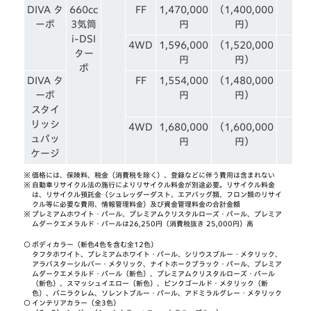
DIVA タ
660cc
FF
1,470,000
（1,400,000
ーボ
3気筒
円
円）
i-DSI
4WD
1,596,000
（1,520,000
ター
円
円）
ボ
DIVA タ
FF
1,554,000
（1,480,000
ーボ
円
円）
スタイ
リッシ
4WD
1,680,000
（1,600,000
ュパッ
円
円）
ケージ
※
価格には、保険料、税金（消費税を除く）、登録などに伴う費用は含まれない
※
自動車リサイクル法の施行によりリサイクル料金が別途必要。リサイクル料金
は、リサイクル預託金（シュレッダーダスト、エアバッグ類、フロン類のリサイ
クル等に必要な費用、情報管理料金）及び資金管理料金の合計金額
※
プレミアムホワイト・パール、プレミアムクリスタルローズ・パール、プレミア
ムダークエメラルド・パールは26,250円（消費税抜き 25,000円）高
○
ボディカラー（新色4色を含む全12色）
タフタホワイト、プレミアムホワイト・パール、シリウスブルー・メタリック、
アラバスターシルバー・メタリック、ナイトホークブラック・パール、プレミア
ムダークエメラルド・パール（新色）、プレミアムクリスタルローズ・パール
（新色）、スマッシュイエロー（新色）、ピンクゴールド・メタリック（新
色）、バニラクレム、ソレントブルー・パール、アドミラルグレー・メタリック
○
インテリアカラー（全3色）