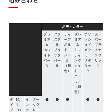
組み合わせ
ボディカラー
プレ
クリ
ディ
プレ
ポリ
スー
ミア
スタ
ープ
ミア
ッシ
パー
ム
ル
ボル
ム
ュド
プラ
ホワ
ブラ
ドー
ミス
メタ
チナ
イト
ック
パー
ティ
ル
メタ
パー
パー
ル
ック
メタ
リッ
ル
ル
（新
ナイ
リッ
ク
色）
ト・
ク
パー
ル
（新
色）
タ
M、
イ
ダー
●
●
●
●
●
イ
L、
ン
クグ
プ
Li
テ
レー