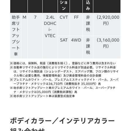
ショ
込
ン
み
助手
M
7
2.4L
CVT
FF
非
（2,920,000
席リ
DOHC
課
円）
フト
i-
税
アッ
VTEC
5AT
4WD
非
（3,160,000
プシ
課
円）
ート
税
車
※
価格には、保険料、税金（消費税を除く）、登録などに伴う費用は含まれない
※
自動車リサイクル法の施行によりリサイクル料金が別途必要。リサイクル料金
は、リサイクル預託金（シュレッダーダスト、エアバッグ類、フロン類のリサイ
クル等に必要な費用、情報管理料金）及び資金管理料金の合計金額
※
プレミアムホワイト・パール、プレミアムミスティックナイト・パール、スーパ
ープラチナ・メタリックは36,750円（消費税抜き 35,000円）高
※
助手席リフトアップシート車のプレミアムホワイト・パール、スーパープラチ
ナ・メタリックは35,000円（消費税非課税）高
※
助手席リフトアップシート車は装置型式指定車
ボディカラー／インテリアカラー