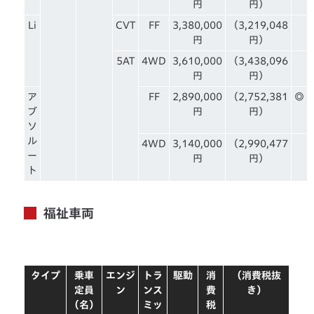
円
円）
Li
CVT
FF
3,380,000
（3,219,048
円
円）
5AT
4WD
3,610,000
（3,438,096
円
円）
ア
FF
2,890,000
（2,752,381
◎
ブ
円
円）
ソ
ル
4WD
3,140,000
（2,990,477
ー
円
円）
ト
福祉車両
タイプ
乗車
エンジ
トラ
駆動
消
（消費税抜
定員
ン
ンス
費
き）
（名）
ミッ
税