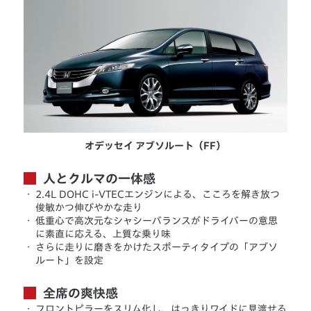
オデッセイ アブソルート（FF）
人とクルマの一体感
・
2.4L DOHC i-VTECエンジンによる、こころを解き放つ
俊敏かつ伸びやかな走り
・
低重心で高次元なシャシーバランスがドライバーの意思
に素直に応える、上質な乗り味
・
さらに走りに磨きをかけたスポーティタイプの「アブソ
ルート」を設定
全席の爽快感
・
フロントピラーをスリム化し、はっきりワイドに見渡せる