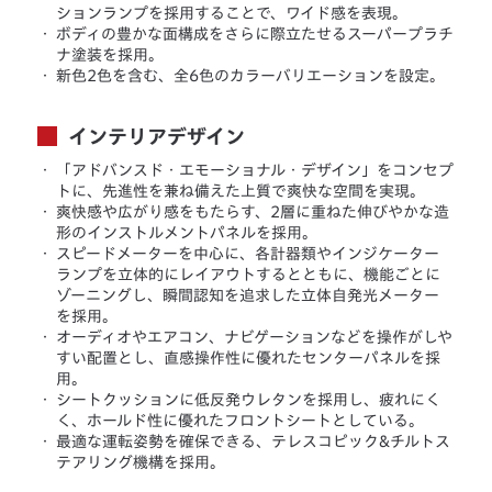
ションランプを採用することで、ワイド感を表現。
・
ボディの豊かな面構成をさらに際立たせるスーパープラチ
ナ塗装を採用。
・
新色2色を含む、全6色のカラーバリエーションを設定。
インテリアデザイン
・
「アドバンスド・エモーショナル・デザイン」をコンセプ
トに、先進性を兼ね備えた上質で爽快な空間を実現。
・
爽快感や広がり感をもたらす、2層に重ねた伸びやかな造
形のインストルメントパネルを採用。
・
スピードメーターを中心に、各計器類やインジケーター
ランプを立体的にレイアウトするとともに、機能ごとに
ゾーニングし、瞬間認知を追求した立体自発光メーター
を採用。
・
オーディオやエアコン、ナビゲーションなどを操作がしや
すい配置とし、直感操作性に優れたセンターパネルを採
用。
・
シートクッションに低反発ウレタンを採用し、疲れにく
く、ホールド性に優れたフロントシートとしている。
・
最適な運転姿勢を確保できる、テレスコピック&チルトス
テアリング機構を採用。