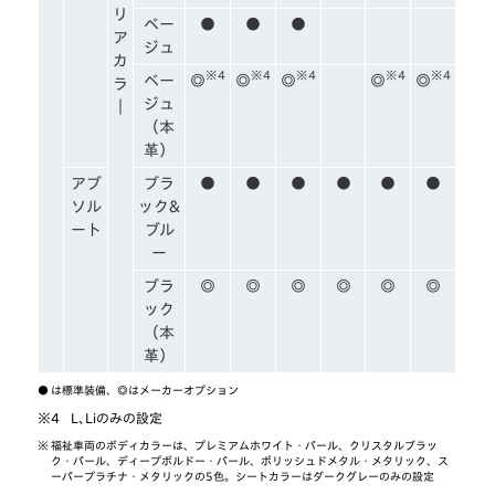
リ
ベー
●
●
●
ア
ジュ
カ
※4
※4
※4
※4
※4
ベー
◎
◎
◎
◎
◎
ラ
ジュ
｜
（本
革）
アブ
ブラ
●
●
●
●
●
●
ソル
ック&
ート
ブル
ー
ブラ
◎
◎
◎
◎
◎
◎
ック
（本
革）
●
は標準装備、◎はメーカーオプション
※4
L、Liのみの設定
※
福祉車両のボディカラーは、プレミアムホワイト・パール、クリスタルブラッ
ク・パール、ディープボルドー・パール、ポリッシュドメタル・メタリック、ス
ーパープラチナ・メタリックの5色。シートカラーはダークグレーのみの設定