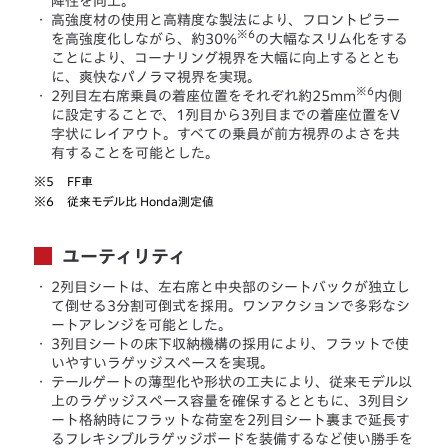
降性を向上。
・
高強度材の使用と高精度な製法により、フロントピラー
※6
を高強度化しながら、約30％
の大幅なスリム化をする
ことにより、コーナリング視界を大幅に向上するととも
に、爽快なパノラマ視界を実現。
※6
・
2列目左右席乗員の着座位置をそれぞれ約25mm
内側
に設定することで、1列目から3列目までの着座位置をV
字状にレイアウト。すべての乗員が前方視界のよさを共
有することを可能とした。
※5
FF車
※6
従来モデル比 Honda測定値
ユーティリティ
・
2列目シートは、左右席と中央部のシートバックが独立し
て倒せる3分割可倒式を採用。ワンアクションで多彩なシ
ートアレンジを可能とした。
・
3列目シートの床下収納機構の採用により、フラットで使
いやすいラゲッジスペースを実現。
・
テールゲートの薄型化や形状の工夫により、従来モデル以
上のラゲッジスペース容量を確保するとともに、3列目シ
ート格納時にフラットな荷室を2列目シート裏まで延長す
るフレキシブルラゲッジボードを装備するなど使い勝手を