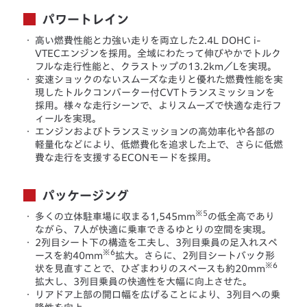
パワートレイン
・
高い燃費性能と力強い走りを両立した2.4L DOHC i-
VTECエンジンを採用。全域にわたって伸びやかでトルク
フルな走行性能と、クラストップの13.2km／Lを実現。
・
変速ショックのないスムーズな走りと優れた燃費性能を実
現したトルクコンバーター付CVTトランスミッションを
採用。様々な走行シーンで、よりスムーズで快適な走行フ
ィールを実現。
・
エンジンおよびトランスミッションの高効率化や各部の
軽量化などにより、低燃費化を追求した上で、さらに低燃
費な走行を支援するECONモードを採用。
パッケージング
※5
・
多くの立体駐車場に収まる1,545mm
の低全高であり
ながら、7人が快適に乗車できるゆとりの空間を実現。
・
2列目シート下の構造を工夫し、3列目乗員の足入れスペ
※6
ースを約40mm
拡大。さらに、2列目シートバック形
※6
状を見直すことで、ひざまわりのスペースも約20mm
拡大し、3列目乗員の快適性を大幅に向上させた。
・
リアドア上部の開口幅を広げることにより、3列目への乗