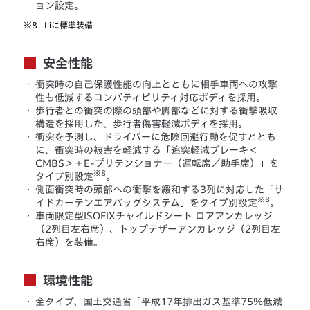
ョン設定。
※8
Liに標準装備
安全性能
・
衝突時の自己保護性能の向上とともに相手車両への攻撃
性も低減するコンパティビリティ対応ボディを採用。
・
歩行者との衝突の際の頭部や脚部などに対する衝撃吸収
構造を採用した、歩行者傷害軽減ボディを採用。
・
衝突を予測し、ドライバーに危険回避行動を促すととも
に、衝突時の被害を軽減する「追突軽減ブレーキ＜
CMBS＞＋E-プリテンショナー（運転席／助手席）」を
※8
タイプ別設定
。
・
側面衝突時の頭部への衝撃を緩和する3列に対応した「サ
※8
イドカーテンエアバッグシステム」をタイプ別設定
。
・
車両限定型ISOFIXチャイルドシート ロアアンカレッジ
（2列目左右席）、トップテザーアンカレッジ（2列目左
右席）を装備。
環境性能
・
全タイプ、国土交通省「平成17年排出ガス基準75％低減