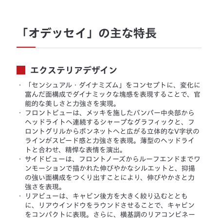
「オデッセイ」の主な特長
エクステリアデザイン
・
「センシュアル・ダイナミズム」をコンセプトに、変化に
富んだ面構成でダイナミックな塊感を表現することで、官
能的な美しさと力強さを実現。
・
フロントビューは、メッキを施したバンパー中央部から
ヘッドライトへ連続するシャープなグラフィックと、フ
ロントグリルからボンネットへと広がる立体的なV字状の
ラインがスピード感と力強さを表現。薄型のヘッドライ
トと合わせ、精悍な表情を演出。
・
サイドビューは、フロントノーズからルーフエンドまでワ
ンモーションで描かれた伸びやかなシルエットと、抑揚
の強い面構成をつくり出すことにより、伸びやかさと力
強さを表現。
・
リアビューは、キャビン後方を大きく絞り込むととも
に、リアウインドウをラウンドさせることで、キャビン
をコンパクトに表現。さらに、横基調のリアコンビネー