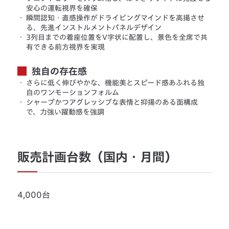
安心の運転視界を確保
・
瞬間認知・直感操作がドライビングマインドを高揚させ
る、先進インストルメントパネルデザイン
・
3列目までの着座位置をV字状に配置し、景色を全席で共
有できる前方視界を実現
独自の存在感
・
さらに低く伸びやかな、機能美とスピード感あふれる独
自のワンモーションフォルム
・
シャープかつアグレッシブな表情と抑揚のある面構成
で、力強い躍動感を強調
販売計画台数（国内・月間）
4,000台