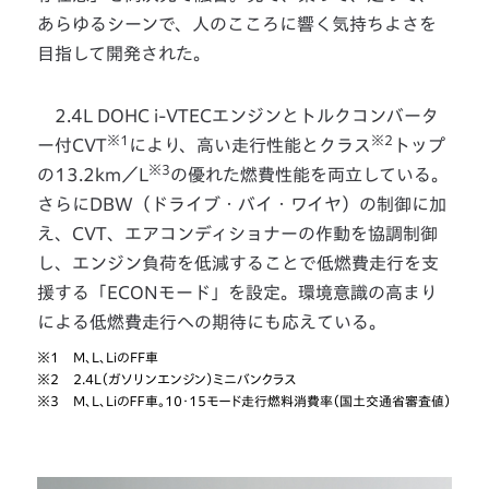
あらゆるシーンで、人のこころに響く気持ちよさを
目指して開発された。
2.4L DOHC i-VTECエンジンとトルクコンバータ
※1
※2
ー付CVT
により、高い走行性能とクラス
トップ
※3
の13.2km／L
の優れた燃費性能を両立している。
さらにDBW（ドライブ・バイ・ワイヤ）の制御に加
え、CVT、エアコンディショナーの作動を協調制御
し、エンジン負荷を低減することで低燃費走行を支
援する「ECONモード」を設定。環境意識の高まり
による低燃費走行への期待にも応えている。
※1
M、L、LiのFF車
※2
2.4L（ガソリンエンジン）ミニバンクラス
※3
M、L、LiのＦＦ車。10・15モード走行燃料消費率（国土交通省審査値）