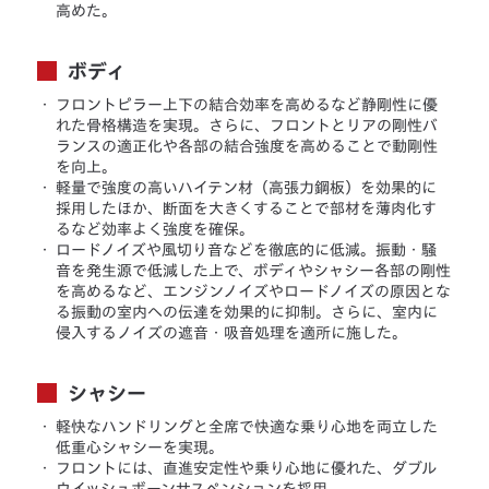
高めた。
ボディ
・
フロントピラー上下の結合効率を高めるなど静剛性に優
れた骨格構造を実現。さらに、フロントとリアの剛性バ
ランスの適正化や各部の結合強度を高めることで動剛性
を向上。
・
軽量で強度の高いハイテン材（高張力鋼板）を効果的に
採用したほか、断面を大きくすることで部材を薄肉化す
るなど効率よく強度を確保。
・
ロードノイズや風切り音などを徹底的に低減。振動・騒
音を発生源で低減した上で、ボディやシャシー各部の剛性
を高めるなど、エンジンノイズやロードノイズの原因とな
る振動の室内への伝達を効果的に抑制。さらに、室内に
侵入するノイズの遮音・吸音処理を適所に施した。
シャシー
・
軽快なハンドリングと全席で快適な乗り心地を両立した
低重心シャシーを実現。
・
フロントには、直進安定性や乗り心地に優れた、ダブル
ウイッシュボーンサスペンションを採用。