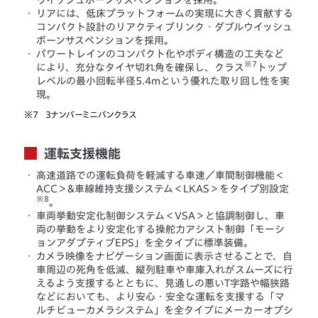
・
リアには、低床プラットフォームの実現に大きく貢献する
コンパクト設計のリアクティブリンク・ダブルウイッシュ
ボーンサスペンションを採用。
・
パワートレインのコンパクト化やボディ構造の工夫など
※7
により、充分なタイヤ切れ角を確保し、クラス
トップ
レベルの最小回転半径5.4mという優れた取り回し性を実
現。
※7
3ナンバーミニバンクラス
運転支援機能
・
高速道路での運転負荷を軽減する車速／車間制御機能＜
ACC＞&車線維持支援システム＜LKAS＞をタイプ別設定
※8
。
・
車両挙動安定化制御システム＜VSA＞と協調制御し、車
両の挙動をより安定化する操舵力アシスト制御「モーシ
ョンアダプティブEPS」を全タイプに標準装備。
・
カメラ映像をナビゲーション画面に表示させることで、自
車周辺の死角を低減、縦列駐車や車庫入れがスムーズに行
えるよう支援するとともに、見通しの悪いT字路や幅狭路
などにおいても、より安心・安全な運転を支援する「マ
ルチビューカメラシステム」を全タイプにメーカーオプシ