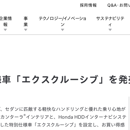
採用情報
Q&A・お問
企業情
事
テクノロジー/イノベーショ
サステナビリテ
報
業
ン
ィ
様車「エクスクルーシブ」を発売
ン
業
ス
ーポレートブランド
IRカレンダー
安全への取り組み
個人投資家の皆様へ
企業スポーツ
品質への取り組み
モータースポーツ
Honda Report
別仕様車「エクスクルーシブ」を発
グ、セダンに匹敵する軽快なハンドリングと優れた乗り心地が
®
ルカンターラ
インテリアと、Honda HDDインターナビシステ
した特別仕様車「エクスクルーシブ」を設定し、お買い得感