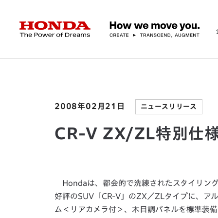
HONDA The Power of Dreams
ホーム
ニュースルーム
CR-V ZX/ZL特別仕
企業情報 トップ
事業 トップ
テクノロジー/イノベーション トップ
サステナビリティ トップ
投資家情報 トップ
ニュースルーム
Discover Honda
社長メッセージ
クルマ
研究開発
ESGレポート
経営方針
ニュースルーム
Discover Honda
バイク
テクノロジー
IR資料室
Honda Report
経営方針
パワープロダクツ
財務・業績情報
デザイン
会社概要
環境
オープンイノベーショ
マリン
社会
株式・債券情報
ヒストリー
その他事
ガバナン
コ
2008年02月21日
ニュースリリース
CR-V ZX/ZL特
Hondaは、都会的で洗練されたスタイリン
好評のSUV「CR-V」のZX／ZLタイプに、ア
ム＜リアカメラ付＞、木目調パネルを標準装備