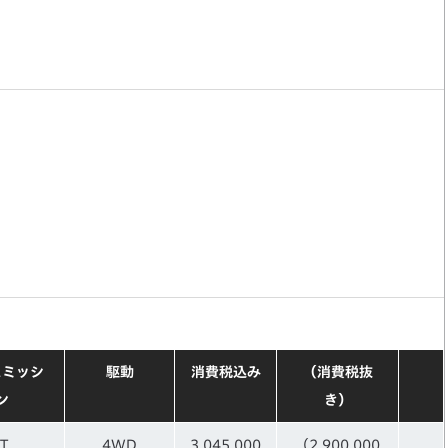
スミッシ
駆動
消費税込み
（消費税抜
ン
き）
T
4WD
3,045,000
（2,900,000