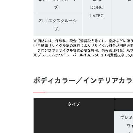
ブ」
DOHC
i-VTEC
ZL「エクスクルーシ
ブ」
※
価格には、保険料、税金（消費税を除く）、登録などに伴
※
自動車リサイクル法の施行によりリサイクル料金が別途必
フロン類のリサイクル等に必要な費用、情報管理料金）及
※
プレミアムホワイト・パールは36,750円（消費税抜き 35,
ボディカラー／インテリアカラ
タイプ
プレミ
ワ