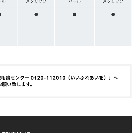
ール
メタリック
パール
メタリック
●
●
●
●
談センター 0120-112010（いいふれあいを）」へ
お願い致します。