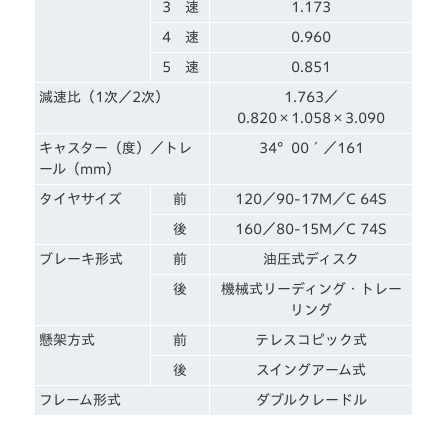
3 速
1.173
4 速
0.960
5 速
0.851
減速比（1次／2次）
1.763／
0.820×1.058×3.090
キャスター（度）／トレ
34°00´／161
ール（mm）
タイヤサイズ
前
120／90-17M／C 64S
後
160／80-15M／C 74S
ブレーキ形式
前
油圧式ディスク
後
機械式リーディング・トレー
リング
懸架方式
前
テレスコピック式
後
スイングアーム式
フレーム形式
ダブルクレードル