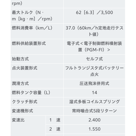
rpm）
最大トルク（N・
62［6.3］／3,500
m［kg・m］／rpm）
燃料消費率（km／L）
37.0（60km／h定地走行テス
ト値）
燃料供給装置形式
電子式＜電子制御燃料噴射装
置（PGM-FI）＞
始動方式
セルフ式
点火装置形式
フルトランジスタ式バッテリー
点火
潤滑方式
圧送飛沫併用式
燃料タンク容量（L）
14
クラッチ形式
湿式多板コイルスプリング
変速機形式
常時噛合式5段リターン
変速比
1 速
2.400
2 速
1.550