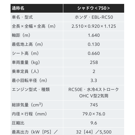
通称名
シャドウ＜750＞
車名・型式
ホンダ・EBL-RC50
全長×全幅×全高（m）
2.510×0.920×1.125
軸距（m）
1.640
最低地上高（m）
0.130
シート高（m）
0.660
車両重量（kg）
258
乗車定員（人）
2
最小回転半径（m）
3.3
エンジン型式・種類
RC50E・水冷4ストローク
OHC V型2気筒
3
総排気量（cm
）
745
内径×行程（mm）
79.0×76.0
圧縮比
9.6
最高出力（kW［PS］／
32［44］／5,500