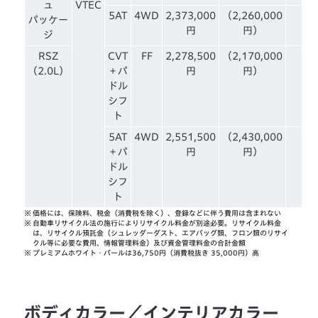
ュ
VTEC
5AT
4WD
2,373,000
（2,260,000
パッケー
円
円）
ジ
RSZ
CVT
FF
2,278,500
（2,170,000
（2.0L）
＋パ
円
円）
ドル
シフ
ト
5AT
4WD
2,551,500
（2,430,000
＋パ
円
円）
ドル
シフ
ト
※
価格には、保険料、税金（消費税を除く）、登録などに伴う費用は含まれない
※
自動車リサイクル法の施行によりリサイクル料金が別途必要。リサイクル料金
は、リサイクル預託金（シュレッダーダスト、エアバッグ類、フロン類のリサイ
クル等に必要な費用、情報管理料金）及び資金管理料金の合計金額
※
プレミアムホワイト・パールは36,750円（消費税抜き 35,000円）高
ボディカラー／インテリアカラー