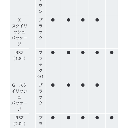
ウ
ン
X
ブ
●
●
●
●
スタイリ
ラ
ッシュ
ッ
パッケー
ク
ジ
RSZ
ブ
●
●
●
●
●
（1.8L）
ラ
ッ
ク
※1
G・スタ
ブ
●
●
●
●
イリッシ
ラ
ュ
ッ
パッケー
ク
ジ
RSZ
ブ
●
●
●
●
●
（2.0L）
ラ