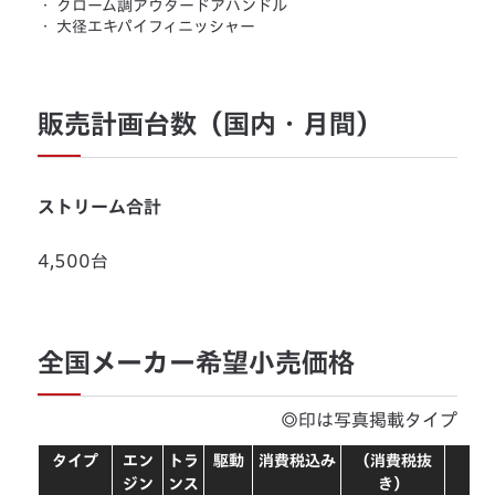
・
クローム調アウタードアハンドル
・
大径エキパイフィニッシャー
販売計画台数（国内・月間）
ストリーム合計
4,500台
全国メーカー希望小売価格
◎印は写真掲載タイプ
タイプ
エン
トラ
駆動
消費税込み
（消費税抜
ジン
ンス
き）