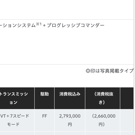
※1
ゲーションシステム
＋プログレッシブコマンダー
◎印は写真掲載タイプ
トランスミッシ
駆動
消費税込み
（消費税抜
ョン
き）
CVT＋7スピード
FF
2,793,000
（2,660,000
モード
円
円）