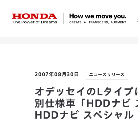
HONDA The Power of Dreams
ホーム
ニュースルーム
オデッセイのLタイプに「Kパッケージ」を追加するとともに特別
企業情報 トップ
事業 トップ
テクノロジー/イノベーション トップ
サステナビリティ トップ
投資家情報 トップ
ニュースルーム
Discover Honda
社長メッセージ
クルマ
研究開発
ESGレポート
経営方針
ニュースルーム
Discover Honda
バイク
テクノロジー
IR資料室
Honda Report
経営方針
パワープロダクツ
財務・業績情報
デザイン
会社概要
環境
オープンイノベーショ
マリン
社会
株式・債券情報
ヒストリー
その他事
ガバナン
コ
2007年08月30日
ニュースリリース
オデッセイのLタイプ
別仕様車「HDDナビ
HDDナビ スペシャル