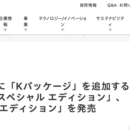
採用情報
Q&A・お問
企業情
事
テクノロジー/イノベーショ
サステナビリテ
報
業
ン
ィ
仕様車「HDDナビ スペシャル エディション」、「エアロ HDDナビ 
ン
業
ス
ーポレートブランド
IRカレンダー
安全への取り組み
個人投資家の皆様へ
企業スポーツ
品質への取り組み
モータースポーツ
Honda Report
に「Kパッケージ」を追加す
 スペシャル エディション」、
 エディション」を発売