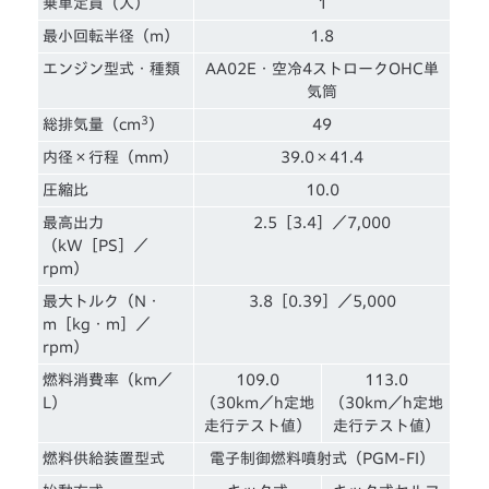
乗車定員（人）
1
最小回転半径（m）
1.8
エンジン型式・種類
AA02E・空冷4ストロークOHC単
気筒
3
総排気量（cm
）
49
内径×行程（mm）
39.0×41.4
圧縮比
10.0
最高出力
2.5［3.4］／7,000
（kW［PS］／
rpm）
最大トルク（N・
3.8［0.39］／5,000
m［kg・m］／
rpm）
燃料消費率（km／
109.0
113.0
L）
（30km／h定地
（30km／h定地
走行テスト値）
走行テスト値）
燃料供給装置型式
電子制御燃料噴射式（PGM-FI）