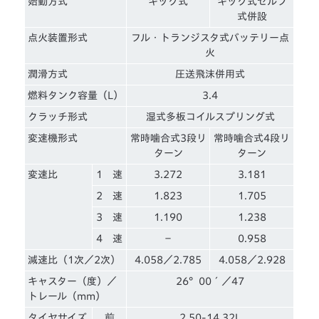
始動方式
キック式
キック式セルフ
式併設
点火装置形式
フル・トランジスタ式バッテリー点
火
潤滑方式
圧送飛沫併用式
燃料タンク容量（L）
3.4
クラッチ形式
湿式多板コイルスプリング式
変速機形式
常時噛合式3段リ
常時噛合式4段リ
ターン
ターン
変速比
1 速
3.272
3.181
2 速
1.823
1.705
3 速
1.190
1.238
4 速
－
0.958
減速比（1次／2次）
4.058／2.785
4.058／2.928
キャスター（度）／
26°00´／47
トレール（mm）
タイヤサイズ
前
2.50-14 32L