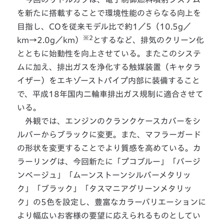
を新たに搭載することで環境性能のさらなる向上を
目指し、COを従来モデル比で約1／5（10.5g／
※2
km→2.0g／km）
とするなど、排気のクリーン化
とともに始動性を向上させている。またこのシステ
ムに加え、排出ガスを浄化する触媒装置（キャタラ
イザー）をエキゾーストパイプ内部に装備すること
で、平成18年国内二輪車排出ガス規制に適合させて
いる。
外観では、エンジンのクランクケースカバーをシ
ルバーからブラックに変更。また、マフラーガード
の形状を変更することでより質感を高めている。カ
ラーリングは、今回新たに「プコブルー」「バージ
ンベージュ」「ムーンストーンシルバーメタリッ
ク」「ブラック」「タスマニアグリーンメタリッ
ク」の5色を設定し、豊富なカラーバリエーションに
より幅広いお客様の要望に応えられるものとしてい