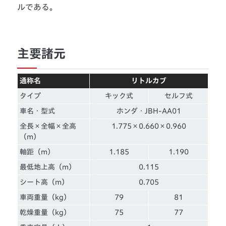
ルである。
主要諸元
通称名
リトルカブ
タイプ
キック式
セルフ式
車名・型式
ホンダ・JBH-AA01
全長×全幅×全高
1.775×0.660×0.960
（m）
軸距（m）
1.185
1.190
最低地上高（m）
0.115
シート高（m）
0.705
車両重量（kg）
79
81
乾燥重量（kg）
75
77