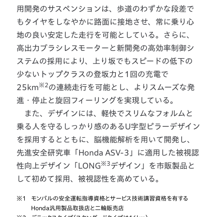
用開発のサスペンションは、歩道のわずかな段差で
もタイヤをしなやかに路面に接地させ、常に乗り心
地の良い安定した走行を可能としている。さらに、
高出力ブラシレスモーターと新開発の高効率制御シ
ステムの採用により、上り坂でもスピードの低下の
少ないトップクラスの登坂力と1回の充電で
※2
25km
の連続走行を可能とし、よりスムーズな発
進・停止と旋回フィーリングを実現している。
また、デザインには、軽快でスリムなフォルムと
乗る人を守るしっかり感のあるU字型ピラーデザイン
を採用するとともに、脳機能解析を用いて開発し、
先進安全研究車「Honda ASV-3」に適用した被視認
※3
性向上デザイン「LONG
デザイン」を市販製品と
して初めて採用、被視認性を高めている。
※1
モンパルの安全運転指導資格とサービス技術講習資格を有する
Honda汎用製品取扱店と二輪販売店