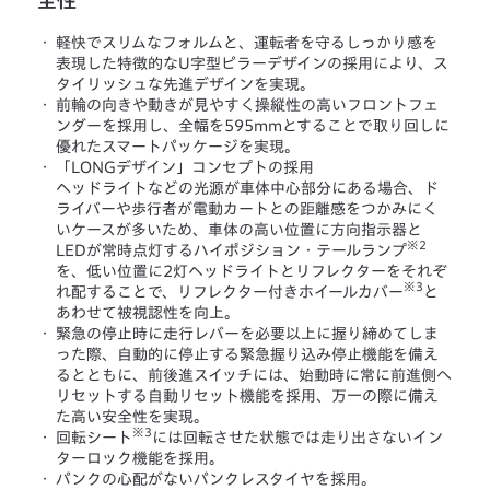
・
軽快でスリムなフォルムと、運転者を守るしっかり感を
表現した特徴的なU字型ピラーデザインの採用により、ス
タイリッシュな先進デザインを実現。
・
前輪の向きや動きが見やすく操縦性の高いフロントフェ
ンダーを採用し、全幅を595mmとすることで取り回しに
優れたスマートパッケージを実現。
・
「LONGデザイン」コンセプトの採用
ヘッドライトなどの光源が車体中心部分にある場合、ド
ライバーや歩行者が電動カートとの距離感をつかみにく
いケースが多いため、車体の高い位置に方向指示器と
※2
LEDが常時点灯するハイポジション・テールランプ
を、低い位置に2灯ヘッドライトとリフレクターをそれぞ
※3
れ配することで、リフレクター付きホイールカバー
と
あわせて被視認性を向上。
・
緊急の停止時に走行レバーを必要以上に握り締めてしま
った際、自動的に停止する緊急握り込み停止機能を備え
るとともに、前後進スイッチには、始動時に常に前進側へ
リセットする自動リセット機能を採用、万一の際に備え
た高い安全性を実現。
※3
・
回転シート
には回転させた状態では走り出さないイン
ターロック機能を採用。
・
パンクの心配がないパンクレスタイヤを採用。