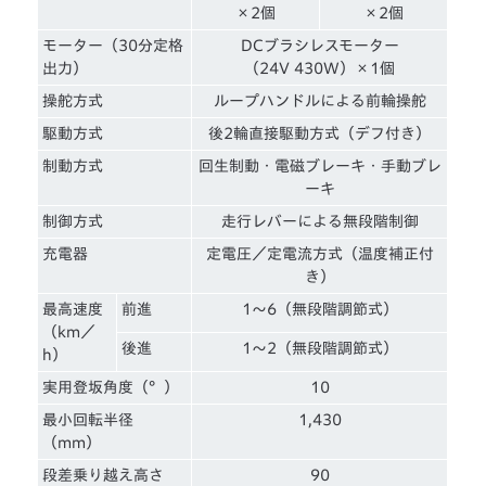
×2個
×2個
モーター（30分定格
DCブラシレスモーター
出力）
（24V 430W）×1個
操舵方式
ループハンドルによる前輪操舵
駆動方式
後2輪直接駆動方式（デフ付き）
制動方式
回生制動・電磁ブレーキ・手動ブレ
ーキ
制御方式
走行レバーによる無段階制御
充電器
定電圧／定電流方式（温度補正付
き）
最高速度
前進
1～6（無段階調節式）
（km／
後進
1～2（無段階調節式）
h）
実用登坂角度（°）
10
最小回転半径
1,430
（mm）
段差乗り越え高さ
90