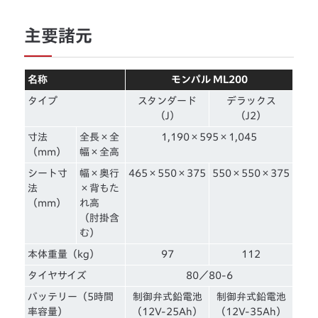
主要諸元
名称
モンパル ML200
タイプ
スタンダード
デラックス
（J）
（J2）
寸法
全長×全
1,190×595×1,045
（mm）
幅×全高
シート寸
幅×奥行
465×550×375
550×550×375
法
×背もた
（mm）
れ高
（肘掛含
む）
本体重量（kg）
97
112
タイヤサイズ
80／80-6
バッテリー（5時間
制御弁式鉛電池
制御弁式鉛電池
率容量）
（12V-25Ah）
（12V-35Ah）