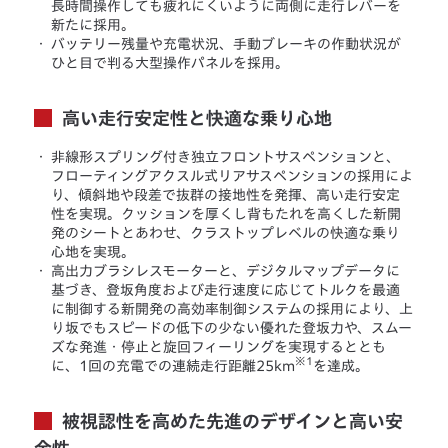
長時間操作しても疲れにくいように両側に走行レバーを
新たに採用。
・
バッテリー残量や充電状況、手動ブレーキの作動状況が
ひと目で判る大型操作パネルを採用。
高い走行安定性と快適な乗り心地
・
非線形スプリング付き独立フロントサスペンションと、
フローティングアクスル式リアサスペンションの採用によ
り、傾斜地や段差で抜群の接地性を発揮、高い走行安定
性を実現。クッションを厚くし背もたれを高くした新開
発のシートとあわせ、クラストップレベルの快適な乗り
心地を実現。
・
高出力ブラシレスモーターと、デジタルマップデータに
基づき、登坂角度および走行速度に応じてトルクを最適
に制御する新開発の高効率制御システムの採用により、上
り坂でもスピードの低下の少ない優れた登坂力や、スムー
ズな発進・停止と旋回フィーリングを実現するととも
※1
に、1回の充電での連続走行距離25km
を達成。
被視認性を高めた先進のデザインと高い安
全性