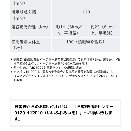
（mm）
溝乗り越え幅
120
（mm）
連続走行距離（km）
約16（6km／
約25（6km／
h、平坦路）
h、平坦路）
使用者最大体重
100（積載物を含む）
（kg）
＊
連続走行距離は新品バッテリー満充電状態において乗車体重75kg、速度6km／h
で平坦路を走行し、バッテリー放電70％迄の数値を示す
＊
基本性能は「JIS T9203 電動車いす」の規格に適合
＊
モンパル ML200は、国家公安委員会の型式認定番号を取得した電動車いす。
（スタンダードタイプは「交K05-13」、デラックスタイプは「交K05-14」）
を取得
お客様からのお問い合わせは、 「お客様相談センター
0120-112010（いいふれあいを）」へお願い致しま
す。