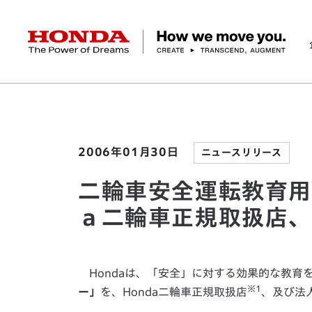
HONDA The Power of Dreams
ホーム
ニュースルーム
二輪車安全運転教育用「
企業情報 トップ
事業 トップ
テクノロジー/イノベーション トップ
サステナビリティ トップ
投資家情報 トップ
ニュースルーム
Discover Honda
社長メッセージ
クルマ
研究開発
ESGレポート
経営方針
ニュースルーム
Discover Honda
バイク
テクノロジー
IR資料室
Honda Report
経営方針
パワープロダクツ
財務・業績情報
デザイン
会社概要
環境
オープンイノベーショ
マリン
社会
株式・債券情報
ヒストリー
その他事
ガバナン
コ
2006年01月30日
ニュースリリース
二輪車安全運転教育用
ａ二輪車正規取扱店
Hondaは、「安全」に対する効果的な教育
※1
ー」
を、Honda二輪車正規取扱店
、及び法