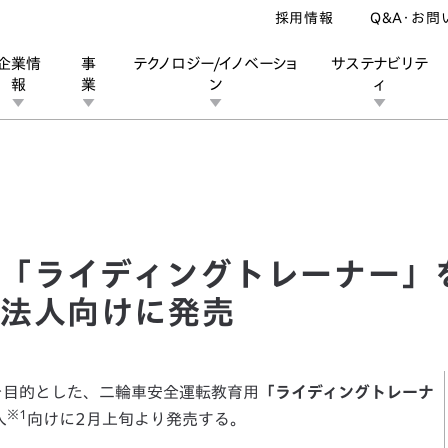
採用情報
Q&A・お問
企業情
事
テクノロジー/イノベーショ
サステナビリテ
報
業
ン
ィ
ライディングトレーナー」を Ｈｏｎｄａ二輪車正規取扱店、法人向けに
ン
業
ス
ーポレートブランド
IRカレンダー
安全への取り組み
個人投資家の皆様へ
企業スポーツ
品質への取り組み
モータースポーツ
Honda Report
「ライディングトレーナー」
、法人向けに発売
を目的とした、二輪車安全運転教育用
「ライディングトレーナ
※1
人
向けに2月上旬より発売する。