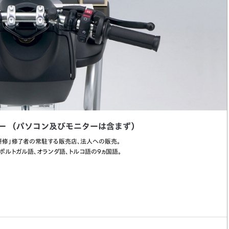
ー （パソコン及びモニターは含まず）
ー研修」修了者の常駐する販売店、法人への販売。
、ポルトガル語、オランダ語、トルコ語の9ヵ国語。