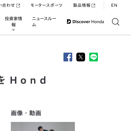
い合わせ
モータースポーツ
製品情報
EN
投資家情
ニュースルー
報
ム
発売
を Ｈｏｎｄ
画像・動画