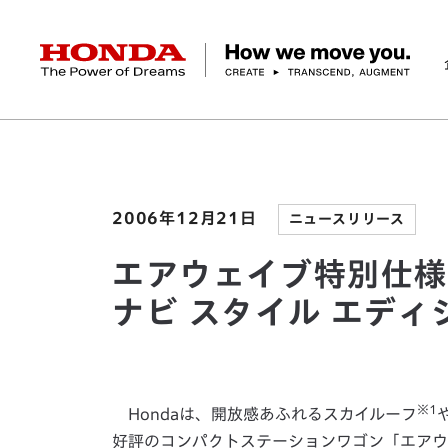
HONDA The Power of Dreams
ホーム
ニュースルーム
エアウェイブ特別仕様車「
企業情報 トップ
事業 トップ
テクノロジー/イノベーション トップ
サステナビリティ トップ
投資家情報 トップ
ニュースルーム
Discover Honda
社長メッセージ
クルマ
研究開発
ESGレポート
経営方針
ニュースルーム
Discover Honda
バイク
テクノロジー
IR資料室
Honda Report
経営方針
パワープロダクツ
財務・業績情報
デザイン
会社概要
環境
オープンイノベーショ
マリン
社会
株式・債券情報
ヒストリー
その他事
ガバナン
コ
2006年12月21日
ニュースリリース
エアウェイブ特別仕様
ナビ スタイル エデ
※1
Hondaは、開放感あふれるスカイルーフ
好評のコンパクトステーションワゴン「エアウ