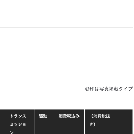
◎印は写真掲載タイプ
トランス
駆動
消費税込み
（消費税抜
ミッショ
き）
ン