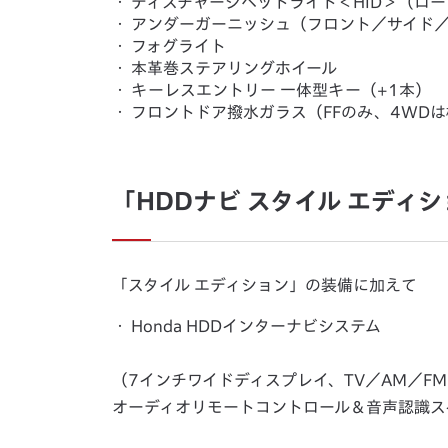
・
ディスチャージヘッドライト＜HID＞（ロ
・
アンダーガーニッシュ（フロント／サイド
・
フォグライト
・
本革巻ステアリングホイール
・
キーレスエントリー 一体型キー（+1本）
・
フロントドア撥水ガラス（FFのみ、4WD
「HDDナビ スタイル エディ
「スタイル エディション」の装備に加えて
・
Honda HDDインターナビシステム
（7インチワイドディスプレイ、TV／AM／F
オーディオリモートコントロール＆音声認識ス