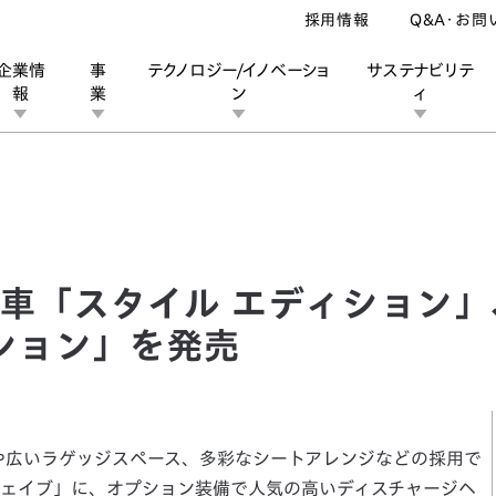
採用情報
Q&A・お問
企業情
事
テクノロジー/イノベーショ
サステナビリテ
報
業
ン
ィ
スタイル エディション」、 「ＨＤＤナビ スタイル エディション」を
ン
業
ス
ーポレートブランド
IRカレンダー
安全への取り組み
個人投資家の皆様へ
企業スポーツ
品質への取り組み
モータースポーツ
Honda Report
車「スタイル エディション」
ィション」を発売
や広いラゲッジスペース、多彩なシートアレンジなどの採用で
ェイブ」に、オプション装備で人気の高いディスチャージヘ