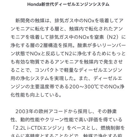
Honda新世代ディーゼルエンジンシステム
新開発の触媒は、排気ガス中のNOxを吸着してア
ンモニアに転化する層と、触媒内で転化されたアン
モニアを吸着して排気ガス中のNOxを窒素（N2）に
浄化する層の2層構造を採用。酸素が多いリーンバー
ン状態でNOxと反応してN2に浄化するためにもっと
も有効な物質であるアンモニアを触媒内で発生させ
ることで、コンパクトで軽量なディーゼルエンジン
用の浄化システムを実現した。また、ディーゼルエ
ンジンの主要温度帯である200～300℃でのNOx浄
化性能も向上している。
2003年の欧州アコードから採用し、その静粛
性、動的性能やクリーン性能で高い評価を得ている
「2.2L i-CTDiエンジン」をベースとし、燃焼制御を
さらに高精度とすることなどで、触媒で浄化する前