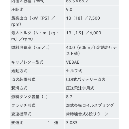
内径×行程（mm）
65.5×66.2
圧縮比
9.0
最高出力（kW［PS］／
13［18］／7,500
rpm）
最大トルク（N・m［kg・
19［1.9］／6,000
m］／rpm）
燃料消費率（km／L）
40.0（60km／h定地走行テ
スト値）
キャブレター型式
VE3AE
始動方式
セルフ式
点火装置形式
CDI式バッテリー点火
潤滑方式
圧送飛沫併用式
燃料タンク容量（L）
8.7
クラッチ形式
湿式多板コイルスプリング
変速機形式
常時噛合式6段リターン
変速比
1 速
3.083