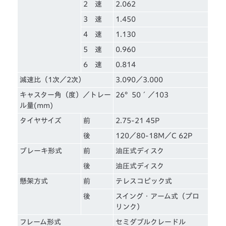
2 速
2.062
3 速
1.450
4 速
1.130
5 速
0.960
6 速
0.814
減速比（1次／2次）
3.090／3.000
キャスター角（度）／トレー
26°50´／103
ル量(mm)
タイヤサイズ
前
2.75-21 45P
後
120／80-18M／C 62P
ブレーキ形式
前
油圧式ディスク
後
油圧式ディスク
懸架方式
前
テレスコピック式
後
スイング・アーム式（プロ
リンク）
フレーム形式
セミダブルクレードル