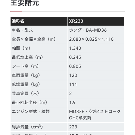
主要諸元
通称名
XR230
車名・型式
ホンダ・BA-MD36
全長×全幅×全高（m）
2.080×0.825×1.110
軸距（m）
1.340
最低地上高（m）
0.245
シート高（m）
0.805
車両重量（kg）
120
乾燥重量（kg）
111
乗車定員（人）
2
最小回転半径（m）
1.9
エンジン型式・種類
MD33E・空冷4ストローク
OHC単気筒
3
総排気量（cm
）
223