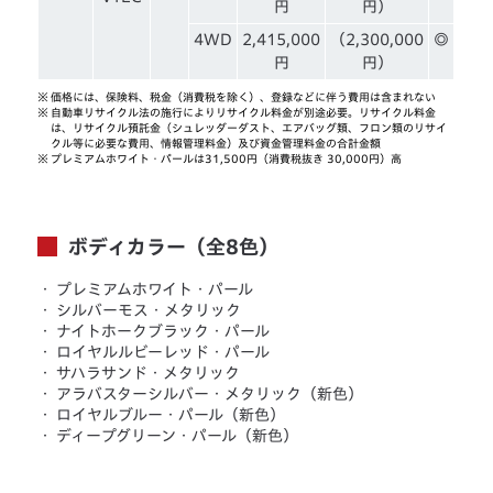
円
円）
4WD
2,415,000
（2,300,000
◎
円
円）
※
価格には、保険料、税金（消費税を除く）、登録などに伴う費用は含まれない
※
自動車リサイクル法の施行によりリサイクル料金が別途必要。リサイクル料金
は、リサイクル預託金（シュレッダーダスト、エアバッグ類、フロン類のリサイ
クル等に必要な費用、情報管理料金）及び資金管理料金の合計金額
※
プレミアムホワイト・パールは31,500円（消費税抜き 30,000円）高
ボディカラー（全8色）
・
プレミアムホワイト・パール
・
シルバーモス・メタリック
・
ナイトホークブラック・パール
・
ロイヤルルビーレッド・パール
・
サハラサンド・メタリック
・
アラバスターシルバー・メタリック（新色）
・
ロイヤルブルー・パール（新色）
・
ディープグリーン・パール（新色）