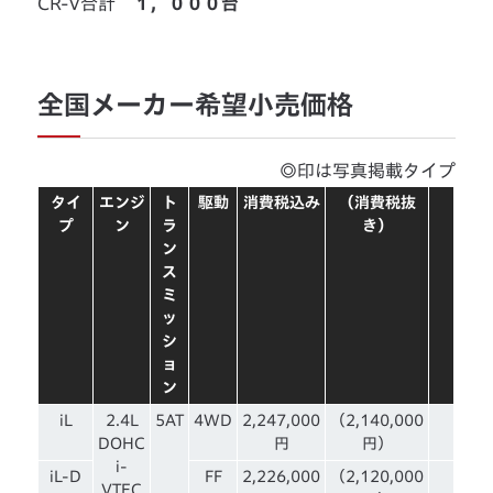
CR-V合計
１，０００台
全国メーカー希望小売価格
◎印は写真掲載タイプ
タイ
エンジ
ト
駆動
消費税込み
（消費税抜
プ
ン
ラ
き）
ン
ス
ミ
ッ
シ
ョ
ン
iL
2.4L
5AT
4WD
2,247,000
（2,140,000
DOHC
円
円）
i-
iL-D
FF
2,226,000
（2,120,000
VTEC