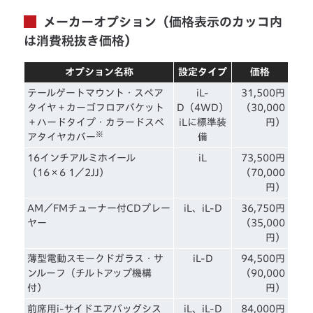
メーカーオプション（価格表示のカッコ内
は消費税抜き価格）
オプション名称
設定タイプ
価格
テールゲートマウント・スペア
iL-
31,500円
タイヤ＋カーゴフロアバケット
D（4WD）
（30,000
＋ハードタイプ・カラードスペ
iLに標準装
円）
※
アタイヤカバー
備
16インチアルミホイール
iL
73,500円
（16×6 1／2JJ）
（70,000
円）
AM／FMチューナー付CDプレー
iL、iL-D
36,750円
ヤー
（35,000
円）
薄型電動スモークドガラス・サ
iL-D
94,500円
ンルーフ（チルトアップ機構
（90,000
付）
円）
前席用i-サイドエアバッグシス
iL、iL-D
84,000円