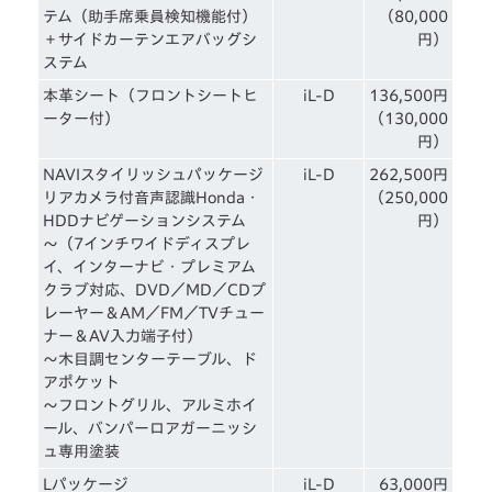
テム（助手席乗員検知機能付）
（80,000
＋サイドカーテンエアバッグシ
円）
ステム
本革シート（フロントシートヒ
iL-D
136,500円
ーター付）
（130,000
円）
NAVIスタイリッシュパッケージ
iL-D
262,500円
リアカメラ付音声認識Honda・
（250,000
HDDナビゲーションシステム
円）
～（7インチワイドディスプレ
イ、インターナビ・プレミアム
クラブ対応、DVD／MD／CDプ
レーヤー＆AM／FM／TVチュー
ナー＆AV入力端子付）
～木目調センターテーブル、ド
アポケット
～フロントグリル、アルミホイ
ール、バンパーロアガーニッシ
ュ専用塗装
Lパッケージ
iL-D
63,000円