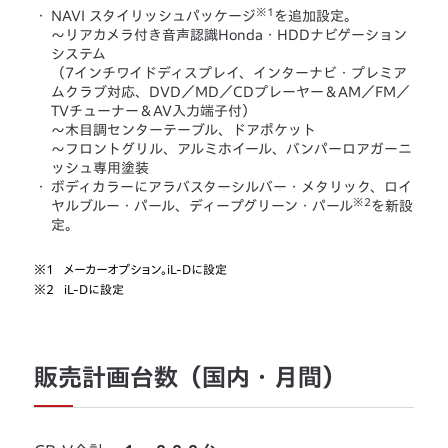
※1
・
NAVI スタイリッシュパッケージ
を追加設定。
～リアカメラ付き音声認識Honda・HDDナビゲーション
システム
（7インチワイドディスプレイ、インターナビ・プレミア
ムクラブ対応、DVD／MD／CDプレーヤー＆AM／FM／
TVチューナー＆AV入力端子付）
～木目調センターテーブル、ドアポケット
～フロントグリル、アルミホイール、バンパーロアガーニ
ッシュ専用塗装
・
ボディカラーにアラバスターシルバー・メタリック、ロイ
※2
ヤルブルー・パール、ディープグリーン・パール
を新設
定。
※1
メーカーオプション。iL-Dに設定
※2
iL-Dに設定
販売計画台数（国内・月間）