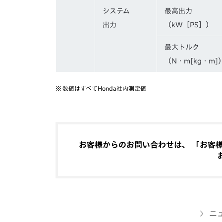
システム
最高出力
出力
（kW［PS］）
最大トルク
（N・m[kg・m]
※
数値はすべてHonda社内測定値
お客様からのお問い合わせは、 「お客様相
ニ