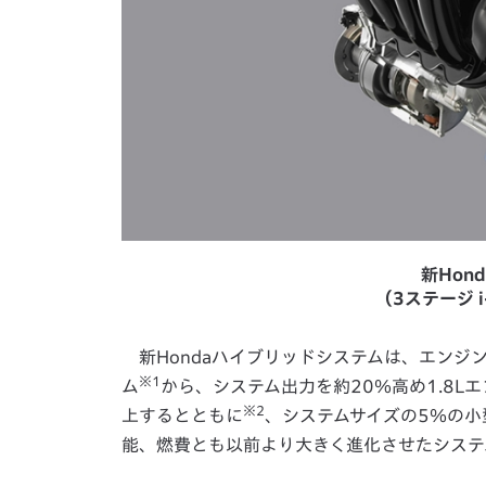
新Hon
（3ステージ 
新Hondaハイブリッドシステムは、エンジ
※1
ム
から、システム出力を約20％高め1.8
※2
上するとともに
、システムサイズの5％の
能、燃費とも以前より大きく進化させたシステ