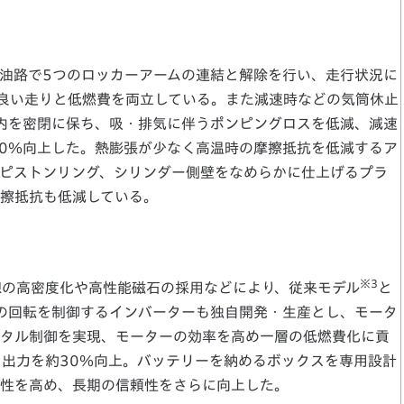
統の油路で5つのロッカーアームの連結と解除を行い、走行状況に
良い走りと低燃費を両立している。また減速時などの気筒休止
内を密閉に保ち、吸・排気に伴うポンピングロスを低減、減速
10％向上した。熱膨張が少なく高温時の摩擦抵抗を低減するア
ピストンリング、シリンダー側壁をなめらかに仕上げるプラ
擦抵抗も低減している。
※3
線の高密度化や高性能磁石の採用などにより、従来モデル
と
ーの回転を制御するインバーターも独自開発・生産とし、モータ
ジタル制御を実現、モーターの効率を高め一層の低燃費化に貢
ら出力を約30％向上。バッテリーを納めるボックスを専用設計
性を高め、長期の信頼性をさらに向上した。