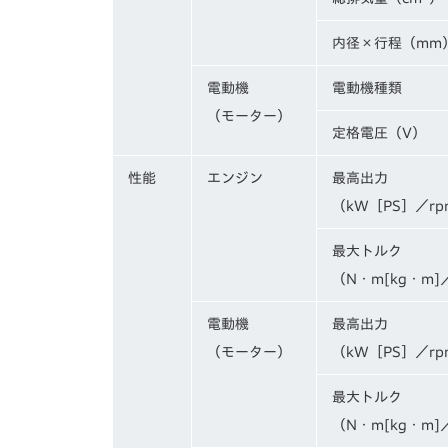
内径×行程（mm
電動機
電動機種類
（モーター）
定格電圧（V）
性能
エンジン
最高出力
（kW［PS］／rp
最大トルク
（N・m[kg・m]
電動機
最高出力
（モーター）
（kW［PS］／rp
最大トルク
（N・m[kg・m]