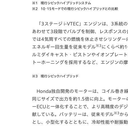
※1
現行シビックハイブリッドシステム
※2
10・15モードでの現行シビックハイブリッドとの比較
「3ステージ i-VTEC」エンジンは、3系
あわせて3段階でバルブを制御、レスポンスの
では4気筒すべての燃焼を休止させシリンダー
※3
エネルギー回生量を従来モデル
にくらべ約
ルミダイキャスト・ピストンやイオンプレート
トーホーニングを採用するなど、エンジンの摩
※3
現行シビックハイブリッド
Honda独自開発のモーターは、コイル巻き
同じサイズで出力を約1.5倍に向上。モータ
ーECUと一体化することで、より高精度のデ
※3
献している。バッテリーは、従来モデル
か
とし、小型化するとともに、冷却性能や耐振動