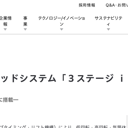
採用情報
Q&A・お問
企業情
事
テクノロジー/イノベーショ
サステナビリテ
報
業
ン
ィ
ドシステム「３ステージ ｉ－ＶＴＥＣ＋ＩＭＡ」を新開発
ン
業
ス
ーポレートブランド
IRカレンダー
安全への取り組み
個人投資家の皆様へ
企業スポーツ
品質への取り組み
モータースポーツ
Honda Report
ッドシステム「３ステージ 
に搭載―
ルブタイミング・リフト機構）により、低回転・高回転・気筒休