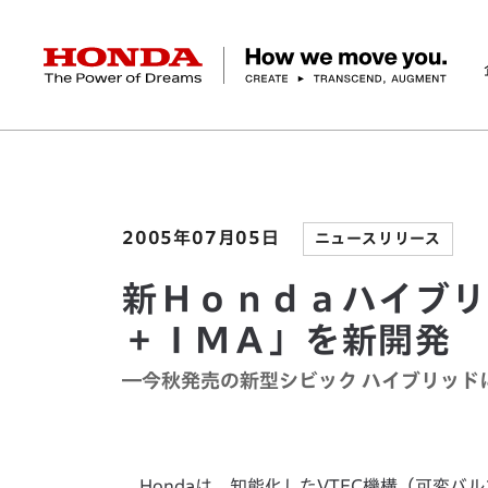
HONDA The Power of Dreams
ホーム
ニュースルーム
新Ｈｏｎｄａハイブリッ
企業情報 トップ
事業 トップ
テクノロジー/イノベーション トップ
サステナビリティ トップ
投資家情報 トップ
ニュースルーム
Discover Honda
社長メッセージ
クルマ
研究開発
ESGレポート
経営方針
ニュースルーム
Discover Honda
バイク
テクノロジー
IR資料室
Honda Report
経営方針
パワープロダクツ
財務・業績情報
デザイン
会社概要
環境
オープンイノベーショ
マリン
社会
株式・債券情報
ヒストリー
その他事
ガバナン
コ
2005年07月05日
ニュースリリース
新Ｈｏｎｄａハイブリ
＋ＩＭＡ」を新開発
―今秋発売の新型シビック ハイブリッド
Hondaは、知能化したVTEC機構（可変バ