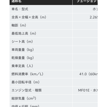
通称名
フュージョン SE／
車名・型式
ホンダ・B
全長×全幅×全高（m）
2.265×0.
軸距（m）
1.
最低地上高（m）
0.
シート高（m）
0.
車両重量（kg）
1
乾燥重量（kg）
1
乗車定員（人）
燃料消費率（km／L）
41.0（60km
最小回転半径（m）
2
エンジン型式・種類
MF01E・水冷4
3
総排気量（cm
）
2
内径×行程（mm）
72.0