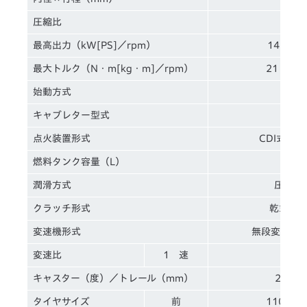
圧縮比
1
最高出力（kW[PS]／rpm）
14［19
最大トルク（N・m[kg・m]／rpm）
21［2.1
始動方式
セ
キャブレター型式
VE
点火装置形式
CDI式 
燃料タンク容量（L）
潤滑方式
圧送飛
クラッチ形式
乾式多
変速機形式
無段変速式
変速比
1 速
2.10
キャスター（度）／トレール（mm）
28°0
タイヤサイズ
前
110／10