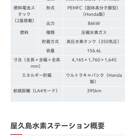
燃料電池ス
形式
PEMFC（固体高分子膜型）
タック
（Honda製）
（2基搭載）
出力
86kW
燃料
種類
圧縮水素ガス
貯蔵方式
高圧水素タンク（350気圧）
容量
156.6L
寸法（全長×全幅×全高
4,165×1,760×1,645
mm）
エネルギー貯蔵
ウルトラキャパシタ（Honda
製）
航続距離（LA4モード）
395km
屋久島水素ステーション概要