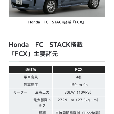
Honda FC STACK搭載「FCX」
Honda FC STACK搭載
「FCX」主要諸元
通称名
FCX
乗車定員
4名
最高速度
150km／h
モーター
最高出力
80kW（109PS）
最大駆動ト
272N・m（27.5kg・m）
ルク
種類
交流同期電動機（Honda製）