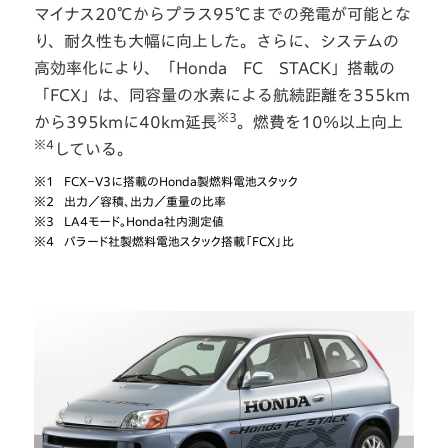
マイナス20℃からプラス95℃までの発電が可能とな
り、耐久性も大幅に向上した。さらに、システムの
高効率化により、「Honda FC STACK」搭載の
「FCX」は、同容量の水素による航続距離を355km
※3
から395kmに40km延長
。燃費を10％以上向上
※4
している。
※1
FCX－V3に搭載のHonda製燃料電池スタック
※2
出力／容積、出力／重量の比率
※3
LA4モード。Honda社内測定値
※4
バラード社製燃料電池スタック搭載「FCX」比