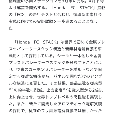
循環型の水素ステーションを3月末に完成。4月下旬
より運営を開始する。「Honda FC STACK」搭載
の「FCX」の走行テストと合わせ、循環型水素社会
実現に向けての実証試験を一歩進めることとなっ
た。
「Honda FC STACK」は世界で初めて金属プレ
スセパレータースタック構造と新素材電解質膜を車
載用として採用している。シールと一体化した金属
プレスセパレーターでスタックを形成することによ
り、従来のカーボンセパレーターをボルトなどで固
定する複雑な構造から、パネルで囲むだけのシンプ
ルな構造に変更した。その結果、部品点数を従来型
※1
※2
の約半数に削減。出力密度
を従来型から2倍以
上に向上させ、世界トップレベルの高性能を実現し
た。また、新たに開発したアロマティック電解質膜
の採用で、従来のフッ素系電解質膜では難しかった