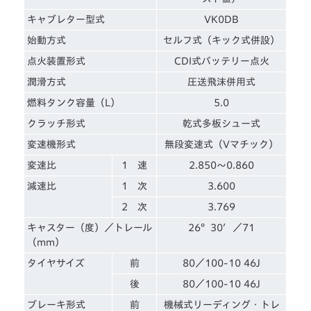
キャブレター型式
VK0DB
始動方式
セルフ式（キック式併設）
点火装置形式
CDI式バッテリー点火
潤滑方式
圧送飛沫併用式
燃料タンク容量（L）
5.0
クラッチ形式
乾式多板シュー式
変速機形式
無段変速式（Vマチック）
変速比
1 速
2.850～0.860
減速比
1 次
3.600
2 次
3.769
キャスター（度）／トレール
26°30′／71
（mm）
タイヤサイズ
前
80／100-10 46J
後
80／100-10 46J
ブレーキ形式
前
機械式リーディング・トレ