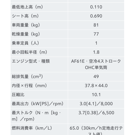
最低地上高（m）
0.110
シート高（m）
0.690
車両重量（kg）
81
乾燥重量（kg）
77
乗車定員（人）
1
最小回転半径（m）
1.8
エンジン型式・種類
AF61E・空冷4ストローク
OHC単気筒
3
総排気量（cm
）
49
内径×行程（mm）
37.8×44.0
圧縮比
10.1
最高出力（kW[PS]／rpm）
3.0[4.1]／8,000
最大トルク（N・m［kg・
3.7[0.38]／6,500
m］／rpm）
燃料消費率（km／L）
65.0（30km／h定地走行テ
スト値）