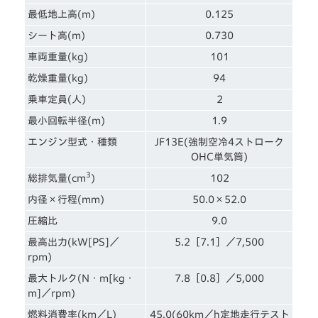
最低地上高(m)
0.125
シート高(m)
0.730
車両重量(kg)
101
乾燥重量(kg)
94
乗車定員(人)
2
最小回転半径(m)
1.9
エンジン型式・種類
JF13E(強制空冷4ストローク
OHC単気筒)
3
総排気量(cm
)
102
内径×行程(mm)
50.0×52.0
圧縮比
9.0
最高出力(kW[PS]／
5.2［7.1］／7,500
rpm)
最大トルク(N・m[kg・
7.8［0.8］／5,000
m]／rpm)
燃料消費率(km／L)
45.0(60km／h定地走行テスト