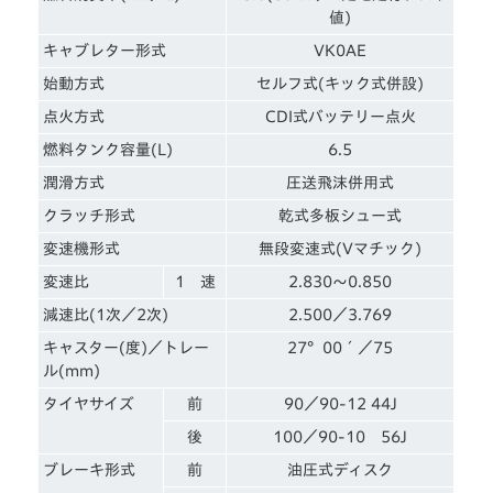
値)
キャブレター形式
VK0AE
始動方式
セルフ式(キック式併設)
点火方式
CDI式バッテリー点火
燃料タンク容量(L)
6.5
潤滑方式
圧送飛沫併用式
クラッチ形式
乾式多板シュー式
変速機形式
無段変速式(Vマチック)
変速比
1 速
2.830～0.850
減速比(1次／2次)
2.500／3.769
キャスター(度)／トレー
27°00´／75
ル(mm)
タイヤサイズ
前
90／90-12 44J
後
100／90-10 56J
ブレーキ形式
前
油圧式ディスク