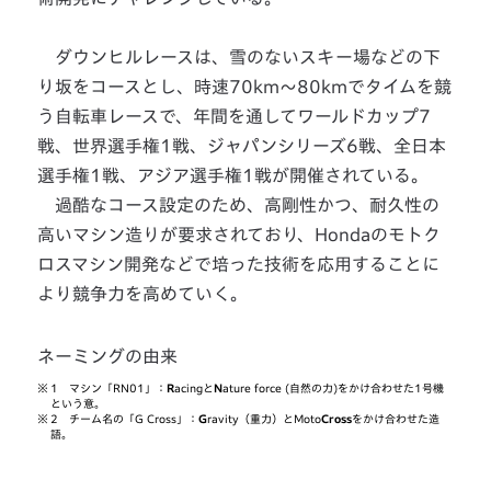
ダウンヒルレースは、雪のないスキー場などの下
り坂をコースとし、時速70km～80kmでタイムを競
う自転車レースで、年間を通してワールドカップ7
戦、世界選手権1戦、ジャパンシリーズ6戦、全日本
選手権1戦、アジア選手権1戦が開催されている。
過酷なコース設定のため、高剛性かつ、耐久性の
高いマシン造りが要求されており、Hondaのモトク
ロスマシン開発などで培った技術を応用することに
より競争力を高めていく。
ネーミングの由来
※
1 マシン「RN01」：
R
acingと
N
ature force (自然の力)をかけ合わせた1号機
という意。
※
2 チーム名の「G Cross」：
G
ravity（重力）とMoto
Cross
をかけ合わせた造
語。