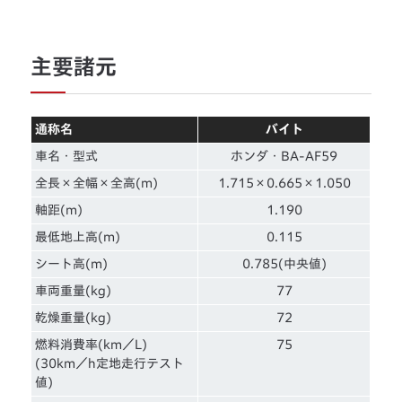
主要諸元
通称名
バイト
車名・型式
ホンダ・BA-AF59
全長×全幅×全高(m)
1.715×0.665×1.050
軸距(m)
1.190
最低地上高(m)
0.115
シート高(m)
0.785(中央値)
車両重量(kg)
77
乾燥重量(kg)
72
燃料消費率(km／L)
75
(30km／h定地走行テスト
値)