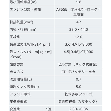
最小回転半径(m)
1.8
エンジン型式・種類
AF55E・水冷4ストローク・
単気筒
3
総排気量(cm
)
49
内径×行程(mm)
38.0×44.0
圧縮比
12.0
最高出力(kW[PS]／rpm)
3.6[4.9]／8,000
最大トルク(N・m[kg・m]
4.5[0.46]／7,000
／rpm)
始動方式
セルフ式（キック式併設）
点火方式
CDI式バッテリー点火
潤滑油容量(L)
0.7
燃料タンク容量(L)
5.0
クラッチ形式
乾式多板シュー式
変速機形式
無段変速機（Vマチック）
変速比
1速
2.80～0.86