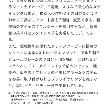
て、若者が気軽に街に集まりコミュニケーションす
るシーンをイメージして開発。スリムで個性的なスタ
イリングに加え、乗る人の体格やその日の気分に合
わせて工具なしでシート高を7段階に変更できる、新
機構のアジャスタブルシートを採用するなど、新感
覚の乗り味とスタイリングを実現したモデルであ
る。
また、環境性能に優れたクレアスクーピーに搭載の
クリーンな水冷4ストロークエンジンと、アルミ製モ
ジュールフレームのフロント部を採用。盗難抑止シ
ステムとしては、メインスイッチ部のシャッター機
能や、販売店オプションのイモビアラームシステム
を容易に取り付けられるプレワイヤリングを施すな
ど、高いセキュリティー性を実現している。
※
「Nプロジェクト」とは、若者のライフスタイルに合う魅力的な製品を開発する
NEWプロジェクトの略で、若い研究者で構成された開発チーム。
第1弾モデル・・・Ape（エイプ）2001年2月発売、第2弾モデル・・・
Zoomer（ズーマー）2001年6月発売