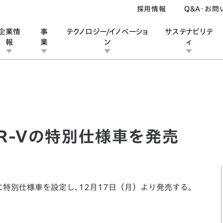
採用情報
Q&A・お問
企業情
事
テクノロジー/イノベーショ
サステナビリテ
報
業
ン
ィ
Vの特別仕様車を発売
ン
業
ス
ーポレートブランド
IRカレンダー
安全への取り組み
個人投資家の皆様へ
企業スポーツ
品質への取り組み
モータースポーツ
Honda Report
R-Vの特別仕様車を発売
種に特別仕様車を設定し､12月17日（月）より発売する。