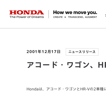
HONDA The Power of Dreams
ホーム
ニュースルーム
アコード・ワゴン、HR-
企業情報 トップ
事業 トップ
テクノロジー/イノベーション トップ
サステナビリティ トップ
投資家情報 トップ
ニュースルーム
Discover Honda
社長メッセージ
クルマ
研究開発
ESGレポート
経営方針
ニュースルーム
Discover Honda
バイク
テクノロジー
IR資料室
Honda Report
経営方針
パワープロダクツ
財務・業績情報
デザイン
会社概要
環境
オープンイノベーショ
マリン
社会
株式・債券情報
ヒストリー
その他事
ガバナン
コ
2001年12月17日
ニュースリリース
アコード・ワゴン、H
Hondaは、アコード・ワゴンとHR-Vの2車