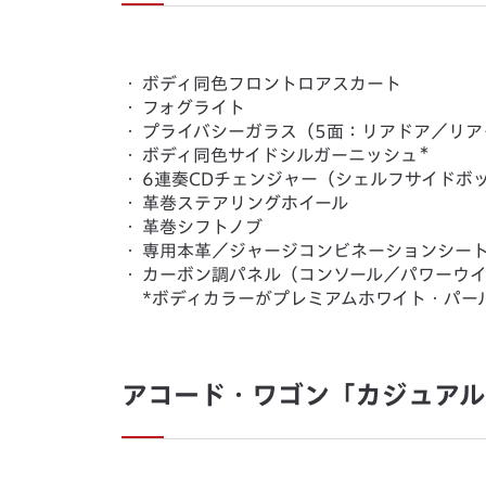
・
ボディ同色フロントロアスカート
・
フォグライト
・
プライバシーガラス（5面：リアドア／リア
＊
・
ボディ同色サイドシルガーニッシュ
・
6連奏CDチェンジャー（シェルフサイドボ
・
革巻ステアリングホイール
・
革巻シフトノブ
・
専用本革／ジャージコンビネーションシー
・
カーボン調パネル（コンソール／パワーウ
*ボディカラーがプレミアムホワイト・パー
アコード・ワゴン「カジュアル