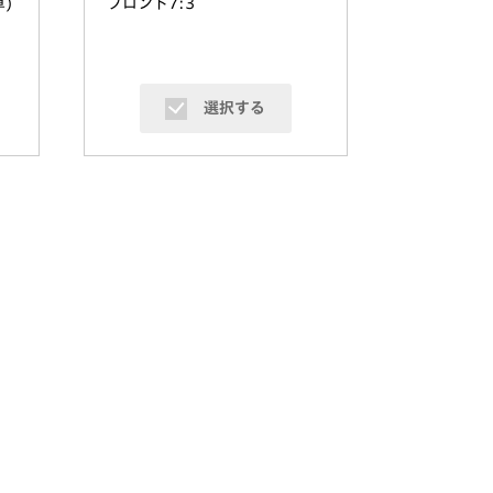
車
)
フロント7:3
選択する