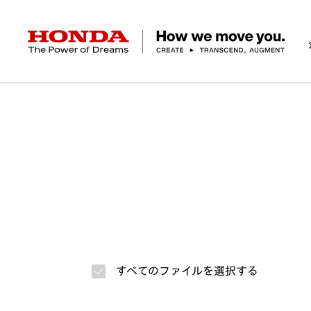
HONDA The Power of Dreams
ホーム
ニュースルーム
ニュースリリース
画
企業情報 トップ
事業 トップ
テクノロジー/イノベーション トップ
サステナビリティ トップ
投資家情報 トップ
ニュースルーム
Discover Honda
社長メッセージ
クルマ
研究開発
ESGレポート
経営方針
ニュースルーム
Discover Honda
バイク
テクノロジー
IR資料室
Honda Report
経営方針
パワープロダクツ
財務・業績情報
デザイン
会社概要
環境
オープンイノベーショ
マリン
社会
株式・債券情報
ヒストリー
その他事
ガバナン
コ
すべてのファイルを選択する