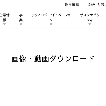
採用情報
Q&A・お問
企業情
事
テクノロジー/イノベーショ
サステナビリ
報
業
ン
ティ
像・動画ダウンロード
ン
業
ス
ーポレートブランド
IRカレンダー
安全への取り組み
個人投資家の皆様へ
企業スポーツ
品質への取り組み
モータースポーツ
Honda Report
画像・動画ダウンロード