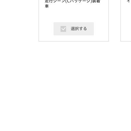
走行シーン(Cパッケージ)装着
イ
車
選択する