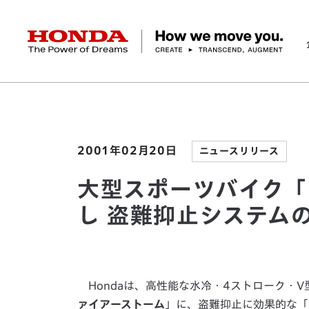
HONDA The Power of Dreams
ホーム
ニュースルーム
大型スポーツバイク「フ
企業情報 トップ
事業 トップ
テクノロジー/イノベーション トップ
サステナビリティ トップ
投資家情報 トップ
ニュースルーム
Discover Honda
社長メッセージ
クルマ
研究開発
ESGレポート
経営方針
ニュースルーム
Discover Honda
バイク
テクノロジー
IR資料室
Honda Report
経営方針
パワープロダクツ
財務・業績情報
デザイン
会社概要
環境
オープンイノベーショ
マリン
社会
株式・債券情報
ヒストリー
その他事
ガバナン
コ
2001年02月20日
ニュースリリース
大型スポーツバイク「
し 盗難抑止システム
Hondaは、高性能な水冷・4ストローク・V
ァイアーストーム
」に、盗難抑止に効果的な「H