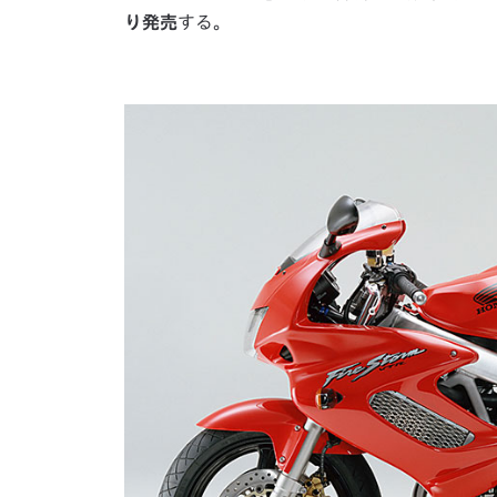
り発売
する。