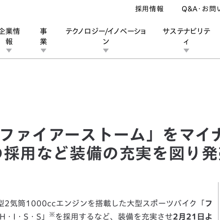
採用情報
Q&A・お問
企業情
事
テクノロジー/イノベーショ
サステナビリテ
報
業
ン
ィ
ァイアーストーム」をマイナーチェンジし 盗難抑止システムの採用など
ン
業
ス
ーポレートブランド
IRカレンダー
安全への取り組み
個人投資家の皆様へ
企業スポーツ
品質への取り組み
モータースポーツ
Honda Report
ファイアーストーム」をマイ
の採用など装備の充実を図り発
型2気筒1000ccエンジンを搭載した大型スポーツバイク「
フ
※
・I・S・S」
を採用するなど、装備を充実させ
2月21日よ