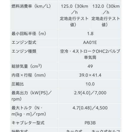
燃料消費率（km／L）
125.0（30km
132.0（30km
／h
／h
定地走行テスト
定地走行テスト
値）
値）
最小回転半径（m）
1.8
エンジン型式
AA01E
エンジン種類
空冷・4ストロークOHC2バルブ
単気筒
3
総排気量（cm
）
49
内径×行程（mm）
39.0×41.4
圧縮比
10.0
最高出力（kW[PS]／
2.9[4.0]／7,000
rpm）
最大トルク（N・
4.7[0.48]／4,500
m[kg・m]／rpm）
キャブレター型式
PB3B
始動方式
キック式
キック式セルフ