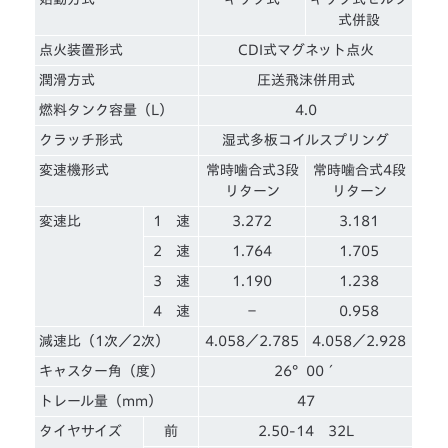
式併設
点火装置形式
CDI式マグネット点火
潤滑方式
圧送飛沫併用式
燃料タンク容量（L）
4.0
クラッチ形式
湿式多板コイルスプリング
変速機形式
常時噛合式3段
常時噛合式4段
リターン
リターン
変速比
1 速
3.272
3.181
2 速
1.764
1.705
3 速
1.190
1.238
4 速
－
0.958
減速比（1次／2次）
4.058／2.785
4.058／2.928
キャスター角（度）
26°00´
トレール量（mm）
47
タイヤサイズ
前
2.50-14 32L