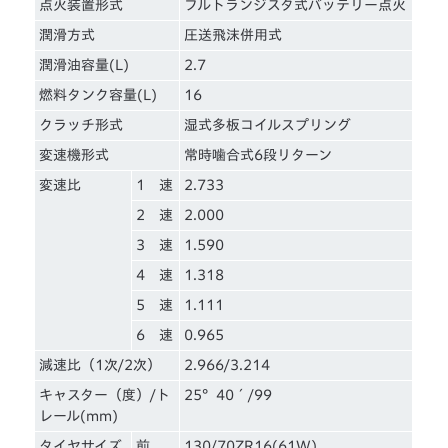
点火装置形式
フルトランジスタ式バッテリー点火
潤滑方式
圧送飛沫併用式
潤滑油容量(L)
2.7
燃料タンク容量(L)
16
クラッチ形式
湿式多板コイルスプリング
変速機形式
常時噛合式6段リターン
変速比
1 速
2.733
2 速
2.000
3 速
1.590
4 速
1.318
5 速
1.111
6 速
0.965
減速比（1次/2次）
2.966/3.214
キャスター（度）/ト
25°40´/99
レール(mm)
タイヤサイズ
前
130/70ZR16(61W)