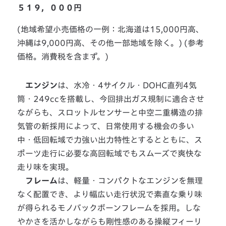
５１９，０００円
(地域希望小売価格の一例：北海道は15,000円高、
沖縄は9,000円高、その他一部地域を除く。) (参考
価格。消費税を含まず。)
エンジン
は、水冷・4サイクル・DOHC直列4気
筒・249ccを搭載し、今回排出ガス規制に適合させ
ながらも、スロットルセンサーと中空二重構造の排
気管の新採用によって、日常使用する機会の多い
中・低回転域で力強い出力特性とするとともに、ス
ポーツ走行に必要な高回転域でもスムーズで爽快な
走り味を実現。
フレーム
は、軽量・コンパクトなエンジンを無理
なく配置でき、より幅広い走行状況で素直な乗り味
が得られるモノバックボーンフレームを採用。しな
やかさを活かしながらも剛性感のある操縦フィーリ