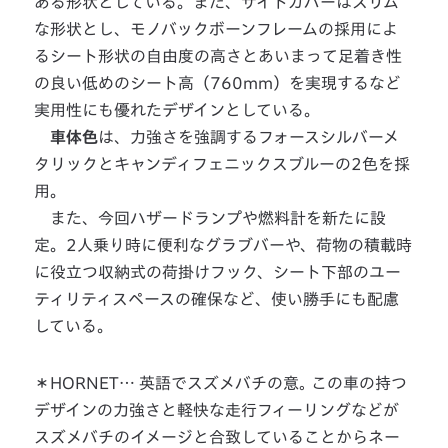
ある形状としている。また、サイドカバーはスリム
な形状とし、モノバックボーンフレームの採用によ
るシート形状の自由度の高さとあいまって足着き性
の良い低めのシート高（760mm）を実現するなど
実用性にも優れたデザインとしている。
車体色
は、力強さを強調するフォースシルバーメ
タリックとキャンディフェニックスブルーの2色を採
用。
また、今回ハザードランプや燃料計を新たに設
定。2人乗り時に便利なグラブバーや、荷物の積載時
に役立つ収納式の荷掛けフック、シート下部のユー
ティリティスペースの確保など、使い勝手にも配慮
している。
＊HORNET… 英語でスズメバチの意｡ この車の持つ
デザインの力強さと軽快な走行フィーリングなどが
スズメバチのイメージと合致していることからネー