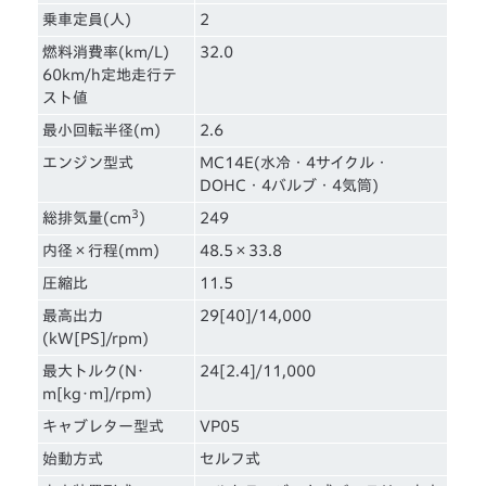
乗車定員(人)
2
燃料消費率(km/L)
32.0
60km/h定地走行テ
スト値
最小回転半径(m)
2.6
エンジン型式
MC14E(水冷・4サイクル・
DOHC・4バルブ・4気筒)
3
総排気量(cm
)
249
内径×行程(mm)
48.5×33.8
圧縮比
11.5
最高出力
29[40]/14,000
(kW[PS]/rpm)
最大トルク(N･
24[2.4]/11,000
m[kg･m]/rpm)
キャブレター型式
VP05
始動方式
セルフ式