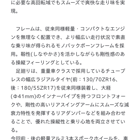
に必要な高回転域でもスムーズで爽快な走り味を実
現。
フレームは、従来同様軽量・コンパクトなエンジ
ンを無理なく配置でき、より幅広い走行状況で素直
な乗り味が得られるモノバックボーンフレームを採
用。靱性(しなやかさ)を活かしながらも剛性感のあ
る操縦フィーリングとしている。
足廻りは、重量車クラスで採用しているチューブ
レスの幅広ラジアルタイヤ(前：130/70ZR16、
後：180/55ZR17)を従来同様装着し、大経
(Φ41mm)のインナーパイプを持つフロントフォー
クや、剛性の高いリアスイングアームにスムーズな減
衰力特性を発揮するリアダンパーなどを組み合わせ
ることで、優れた操縦性と乗り心地を両立させてい
る。
今回前・後の軽量アルミ3本スポークホイールを、車