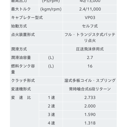
最高出力
(PS/rpm)
40/13,000
最大トルク
(kgm/rpm)
2.4/11,000
キャブレター型式
VP03
始動方式
セルフ式
点火装置形式
フル・トランジスタ式バッテ
リ点火
潤滑方式
圧送飛沫併用式
潤滑油容量
(L)
2.7
燃料タンク容
(L)
16
量
クラッチ形式
湿式多板コイル・スプリング
変速機形式
常時噛合式6段リターン
変 速 比
１速
2.733
２速
2.000
３速
1.590
４速
1.318