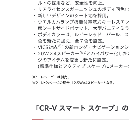
ルトの採用など、安全性を向上。
・
リアライセンスガーニッシュのボディ同色
・
新しいデザインのシート地を採用。
・
ウエルカムランプ機能付電波式キーレスエン
席シートサイドポケット、大型バニティミ
・
ボディカラーは、ルビーレッド・パール、ス
色を新たに加え、全７色を設定。
※１
・
VICS対応
の新ホンダ・ナビゲーションシ
※２
・
20W×4スピーカー
とハイパワー化した
ジのアイテムを変更し新たに設定。
(標準仕様とアクティブ スケープにメーカー
※1
レシーバーは別売。
※2
Nパッケージの場合、12.5W×4スピーカーとなる。
「CR-V スマート スケープ」