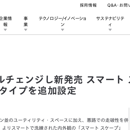
採用情報
Q&A・お問
企業情
事
テクノロジー/イノベーショ
サステナビリテ
報
業
ン
ィ
チェンジし新発売 スマート スケープ/アクティブ スケープの2タイプを追
ン
業
ス
ーポレートブランド
IRカレンダー
安全への取り組み
個人投資家の皆様へ
企業スポーツ
品質への取り組み
モータースポーツ
Honda Report
ルチェンジし新発売 スマート 
2タイプを追加設定
ン並のユーティリティ・スペースに加え、悪路での走破性を併
、よりスマートで洗練された内外観の「スマート スケープ」