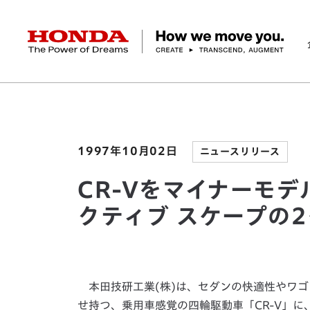
HONDA The Power of Dreams
ホーム
ニュースルーム
CR-Vをマイナーモデル
企業情報 トップ
事業 トップ
テクノロジー/イノベーション トップ
サステナビリティ トップ
投資家情報 トップ
ニュースルーム
Discover Honda
社長メッセージ
クルマ
研究開発
ESGレポート
経営方針
ニュースルーム
Discover Honda
バイク
テクノロジー
IR資料室
Honda Report
経営方針
パワープロダクツ
財務・業績情報
デザイン
会社概要
環境
オープンイノベーショ
マリン
社会
株式・債券情報
ヒストリー
その他事
ガバナン
コ
1997年10月02日
ニュースリリース
CR-Vをマイナーモデ
クティブ スケープの
本田技研工業(株)は、セダンの快適性やワゴ
せ持つ、乗用車感覚の四輪駆動車「CR-V」に