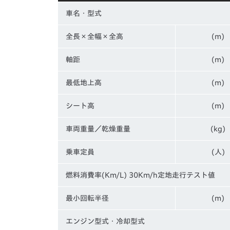
車名・型式
全長×全幅×全高
(m)
軸距
(m)
最低地上高
(m)
シート高
(m)
車両重量／乾燥重量
(kg)
乗車定員
(人)
燃料消費率(Km/L) 30Km/h定地走行テスト値
最小回転半径
(m)
エンジン型式・冷却型式