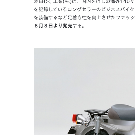
本田技研工業(株)は、国内をはじめ海外140ヶ
を記録しているロングセラーのビジネスバイク
を装備するなど足着き性を向上させたファッ
８月８日より発売
する。