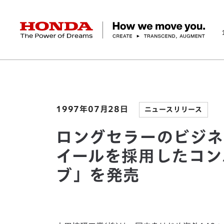
HONDA The Power of Dreams
ホーム
ニュースルーム
ロングセラーのビジネス
企業情報 トップ
事業 トップ
テクノロジー/イノベーション トップ
サステナビリティ トップ
投資家情報 トップ
ニュースルーム
Discover Honda
社長メッセージ
クルマ
研究開発
ESGレポート
経営方針
ニュースルーム
Discover Honda
バイク
テクノロジー
IR資料室
Honda Report
経営方針
パワープロダクツ
財務・業績情報
デザイン
会社概要
環境
オープンイノベーショ
マリン
社会
株式・債券情報
ヒストリー
その他事
ガバナン
コ
1997年07月28日
ニュースリリース
ロングセラーのビジネ
イールを採用したコン
ブ」を発売