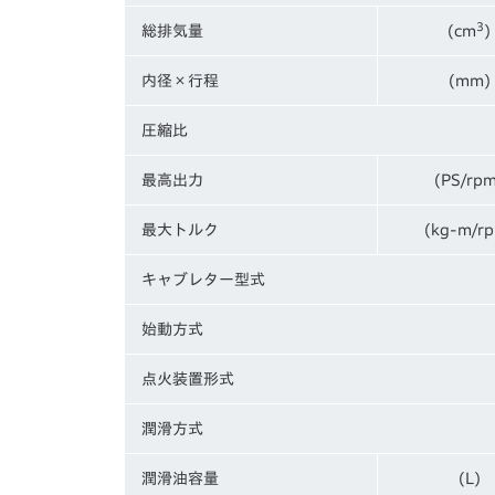
3
総排気量
(cm
)
内径×行程
(mm)
圧縮比
最高出力
(PS/rp
最大トルク
(kg-m/r
キャブレター型式
始動方式
点火装置形式
潤滑方式
潤滑油容量
(L)