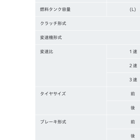
燃料タンク容量
(L)
クラッチ形式
変速機形式
変速比
１速
２速
３速
タイヤサイズ
前
後
ブレーキ形式
前
後