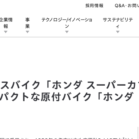
採用情報
Q&A・お問
企業情
事
テクノロジー/イノベーショ
サステナビリテ
報
業
ン
ィ
バイク「ホンダ スーパーカブ」に小径ホイールを採用したコンパクトな原
ン
業
ス
ーポレートブランド
IRカレンダー
安全への取り組み
個人投資家の皆様へ
企業スポーツ
品質への取り組み
モータースポーツ
Honda Report
スバイク「ホンダ スーパーカ
パクトな原付バイク「ホンダ 
*