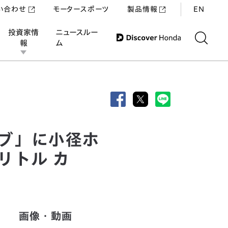
い合わせ
モータースポーツ
製品情報
EN
投資家情
ニュースルー
報
ム
付バイク「ホンダ リトル カブ」を発売
ブ」に小径ホ
リトル カ
画像・動画