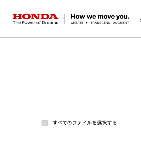
HONDA The Power of Dreams
ホーム
ニュースルーム
ジョルノ
画像・動画
企業情報 トップ
事業 トップ
テクノロジー/イノベーション トップ
サステナビリティ トップ
投資家情報 トップ
ニュースルーム
Discover Honda
社長メッセージ
クルマ
研究開発
ESGレポート
経営方針
ニュースルーム
Discover Honda
バイク
テクノロジー
IR資料室
Honda Report
経営方針
パワープロダクツ
財務・業績情報
デザイン
会社概要
環境
オープンイノベーショ
マリン
社会
株式・債券情報
ヒストリー
その他事
ガバナン
コ
すべてのファイルを選択する