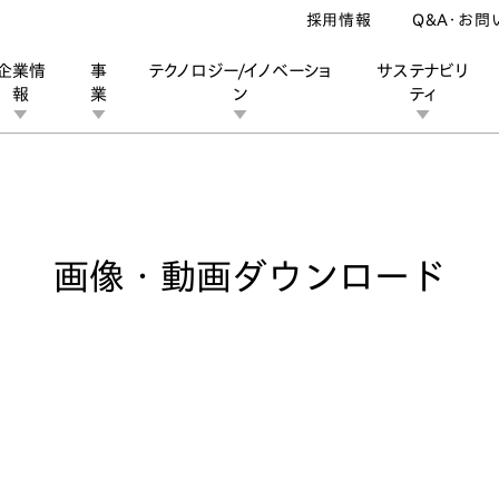
採用情報
Q&A・お問
企業情
事
テクノロジー/イノベーショ
サステナビリ
報
業
ン
ティ
ダウンロード
ン
業
ス
ーポレートブランド
IRカレンダー
安全への取り組み
個人投資家の皆様へ
企業スポーツ
品質への取り組み
モータースポーツ
Honda Report
画像・動画ダウンロード