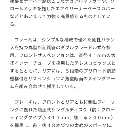
端部をテーパー形状としたデュアルマフラーや、ク
ロームメッキを施したエアクリーナーケースカバー
などとあいまって力強く高質感あるものとしてい
る。
フレームは、シンプルな構成で優れた剛性バラン
スを持つ丸型断面鋼管のダブルクレードル式を採
用。フロントサスペンションは、直径４１ｍｍの大
径インナーチューブを採用したテレスコピック式と
するとともに、リアには、５段階のプリロード調節
機構付きサスペンションに角型断面のスイングアー
ムを組み合わせて採用している。
ブレーキは、フロントとリアともに制動フィーリ
ングに優れた油圧式シングルディスク（前：フロー
ティングタイプφ３１０ｍｍ、後：φ２４０ｍｍ）
を採用し、前・後４８本づつの太めのスポークに、