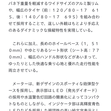
バネ下重量を軽減するワイドサイズのアルミ製リム
や、幅広のタイヤ（前：１２０／８０－１７ ６１
Ｓ、後：１４０／８０－１７ ６９Ｓ）を組み合わ
せて採用することで、逞しい外観はもとより手応え
のあるダイナミックな操縦特性を実現している。
これらに加え、長めのホイールベース（１，５１
０ｍｍ）やゆとりあるシート形状（シート高：７７
０ｍｍ）、幅広のハンドル形状などがあいまって、
ゆったりとした快適な乗り心地と優れた走行性能を
両立させている。
メーターは、新デザインのスポーティな砲弾型ケ
ースを採用し、表示部はＬＥＤ（発光ダイオード）
の採用や水温警告灯回路の簡素化によってコンパク
トなものとしながら、インジケータ部は高輝度青色
ＬＥＤなどを採用した視認性の高い絵文字表示とし