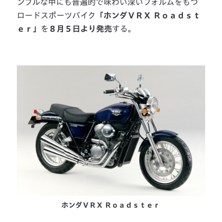
ンプルな中にも普遍的で味わい深いフォルムをもつ
ロードスポーツバイク
「ホンダＶＲＸ Ｒｏａｄｓｔ
ｅｒ」
を
８月５日より発売
する。
ホンダＶＲＸ Ｒｏａｄｓｔｅｒ