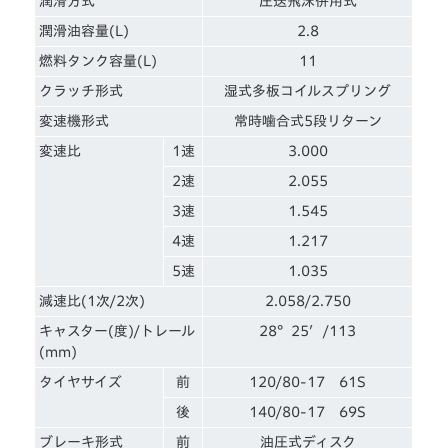
潤滑方式
圧送飛沫併用式
潤滑油容量(L)
2.8
燃料タンク容量(L)
11
クラッチ形式
湿式多板コイルスプリング
変速機形式
常時噛合式5段リターン
変速比
1速
3.000
2速
2.055
3速
1.545
4速
1.217
5速
1.035
減速比(1次/2次)
2.058/2.750
キャスター(度)/トレール
28°25′/113
(mm)
タイヤサイズ
前
120/80-17 61S
後
140/80-17 69S
ブレーキ形式
前
油圧式ディスク