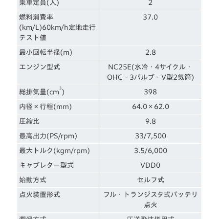
乗車定員(人)
2
燃料消費率
37.0
(km/L)60km/h定地走行
テスト値
最小回転半径(m)
2.8
エンジン型式
NC25E(水冷・4サイクル・
OHC・3バルブ・V型2気筒)
3
総排気量(cm
)
398
内径×行程(mm)
64.0×62.0
圧縮比
9.8
最高出力(PS/rpm)
33/7,500
最大トルク(kgm/rpm)
3.5/6,000
キャブレター型式
VDD0
始動方式
セルフ式
点火装置形式
フル・トランジスタ式バッテリ
点火