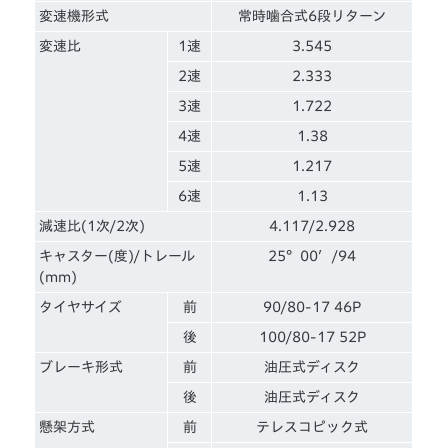
変速機形式
常時噛合式6段リターン
変速比
1速
3.545
2速
2.333
3速
1.722
4速
1.38
5速
1.217
6速
1.13
減速比(1次/2次)
4.117/2.928
キャスター(度)/トレール
25°00′/94
(mm)
タイヤサイズ
前
90/80-17 46P
後
100/80-17 52P
ブレーキ形式
前
油圧式ディスク
後
油圧式ディスク
懸架方式
前
テレスコピック式