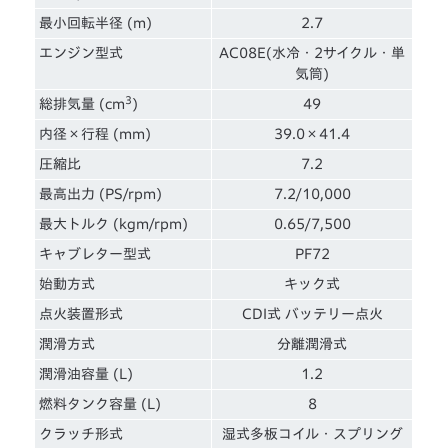
最小回転半径 (m)
2.7
エンジン型式
AC08E(水冷・2サイクル・単
気筒)
3
総排気量 (cm
)
49
内径×行程 (mm)
39.0×41.4
圧縮比
7.2
最高出力 (PS/rpm)
7.2/10,000
最大トルク (kgm/rpm)
0.65/7,500
キャブレター型式
PF72
始動方式
キック式
点火装置形式
CDI式 バッテリー点火
潤滑方式
分離潤滑式
潤滑油容量 (L)
1.2
燃料タンク容量 (L)
8
クラッチ形式
湿式多板コイル・スプリング