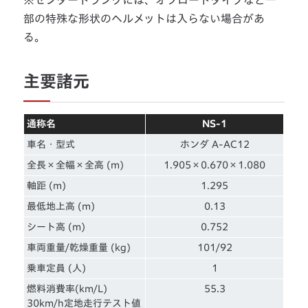
部の特殊な形状のヘルメットは入らない場合があ
る。
主要諸元
通称名
NS-1
車名・型式
ホンダ A-AC12
全長×全幅×全高 (m)
1.905×0.670×1.080
軸距 (m)
1.295
最低地上高 (m)
0.13
シート高 (m)
0.752
車両重量/乾燥重量 (kg)
101/92
乗車定員 (人)
1
燃料消費率(km/L)
55.3
30km/h定地走行テスト値