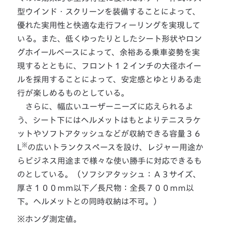
型ウインド・スクリーンを装備することによって、
優れた実用性と快適な走行フィーリングを実現して
いる。また、低くゆったりとしたシート形状やロン
グホイールベースによって、余裕ある乗車姿勢を実
現するとともに、フロント１２インチの大径ホイー
ルを採用することによって、安定感とゆとりある走
行が楽しめるものとしている。
さらに、幅広いユーザーニーズに応えられるよ
う、シート下にはヘルメットはもとよりテニスラケ
ットやソフトアタッシュなどが収納できる容量３６
※
L
の広いトランクスペースを設け、レジャー用途か
らビジネス用途まで様々な使い勝手に対応できるも
のとしている。（ソフシアタッシュ：Ａ３サイズ、
厚さ１００ｍｍ以下／長尺物：全長７００ｍｍ以
下。ヘルメットとの同時収納は不可。）
※ホンダ測定値。