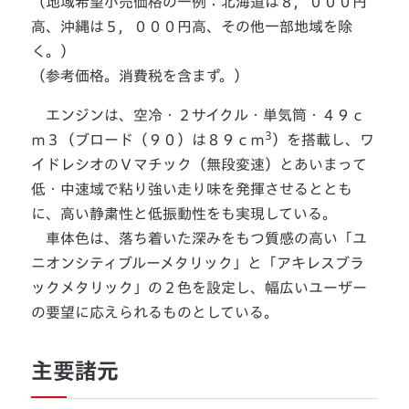
（地域希望小売価格の一例：北海道は８，０００円
高、沖縄は５，０００円高、その他一部地域を除
く。）
（参考価格。消費税を含まず。）
エンジンは、空冷・２サイクル・単気筒・４９ｃ
3
ｍ３（ブロード（９０）は８９ｃｍ
）を搭載し、ワ
イドレシオのＶマチック（無段変速）とあいまって
低・中速域で粘り強い走り味を発揮させるととも
に、高い静粛性と低振動性をも実現している。
車体色は、落ち着いた深みをもつ質感の高い「ユ
ニオンシティブルーメタリック」と「アキレスブラ
ックメタリック」の２色を設定し、幅広いユーザー
の要望に応えられるものとしている。
主要諸元