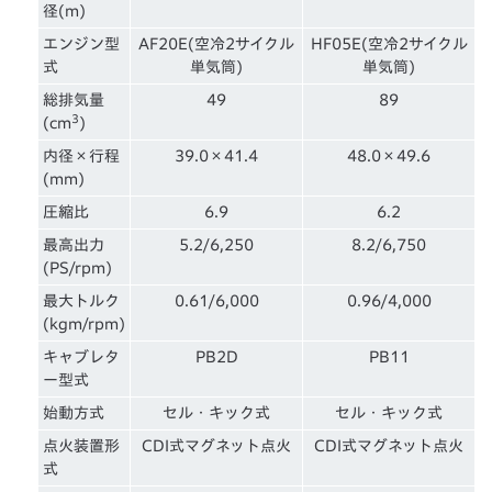
径(m)
エンジン型
AF20E(空冷2サイクル
HF05E(空冷2サイクル
式
単気筒)
単気筒)
総排気量
49
89
3
(cm
)
内径×行程
39.0×41.4
48.0×49.6
(mm)
圧縮比
6.9
6.2
最高出力
5.2/6,250
8.2/6,750
(PS/rpm)
最大トルク
0.61/6,000
0.96/4,000
(kgm/rpm)
キャブレタ
PB2D
PB11
ー型式
始動方式
セル・キック式
セル・キック式
点火装置形
CDI式マグネット点火
CDI式マグネット点火
式