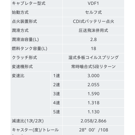
キャブレター型式
VDF1
始動方式
セルフ式
点火装置形式
CDI式バッテリー点火
潤滑方式
圧送飛沫併用式
潤滑油容量(L)
2.8
燃料タンク容量(L)
18
クラッチ形式
湿式多板コイルスプリング
変速機形式
常時噛合式5段リターン
変速比
1速
3.000
2速
2.055
3速
1.590
4速
1.318
5速
1.130
減速比(1次/2次)
2.058/2.866
キャスター(度)/トレール
28°00′/108