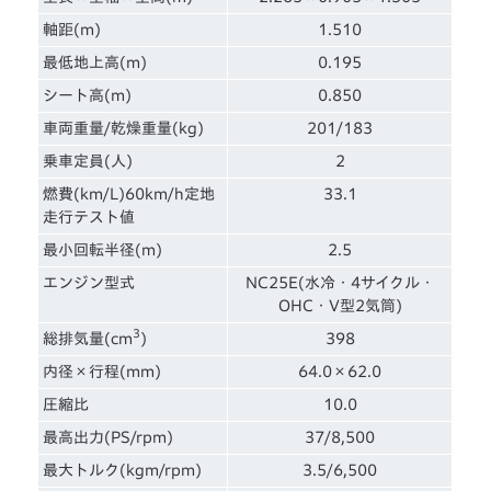
軸距(m)
1.510
最低地上高(m)
0.195
シート高(m)
0.850
車両重量/乾燥重量(kg)
201/183
乗車定員(人)
2
燃費(km/L)60km/h定地
33.1
走行テスト値
最小回転半径(m)
2.5
エンジン型式
NC25E(水冷・4サイクル・
OHC・V型2気筒)
3
総排気量(cm
)
398
内径×行程(mm)
64.0×62.0
圧縮比
10.0
最高出力(PS/rpm)
37/8,500
最大トルク(kgm/rpm)
3.5/6,500