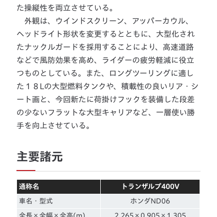
た操縦性を両立させている。
外観は、ウインドスクリーン、アッパーカウル、
ヘッドライト形状を変更するとともに、大型化され
たナックルガードを採用することにより、高速道路
などで風防効果を高め、ライダーの疲労軽減に役立
つものとしている。また、ロングツーリングに適し
た１８Lの大型燃料タンクや、積載性の良いリア・シ
ート画と、今回新たに荷掛けフックを装備した段差
の少ないフラットな大型キャリアなど、一層使い勝
手を向上させている。
主要諸元
通称名
トランザルプ400V
車名・型式
ホンダND06
全長×全幅×全高(m)
2.265×0.905×1.305