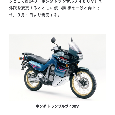
クとして好評の
「ホンダトランザルプ４００Ｖ」
の
外観を変更するとともに使い勝 手を一段と向上さ
せ、
３月１日より発売
する。
ホンダ トランザルブ 400V