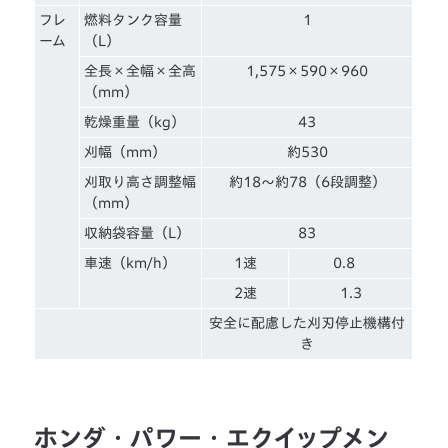
フレ
燃料タンク容量
1
ーム
（L）
全長×全幅×全高
1,575×590×960
（mm）
乾燥重量（kg）
43
刈幅（mm）
約530
刈取り高さ調整幅
約18～約78（6段調整）
（mm）
収納袋容量（L）
83
車速（km/h）
1速
0.8
2速
1.3
安全に配慮した刈刃停止機構付
き
ホンダ・パワー・エクイップメン