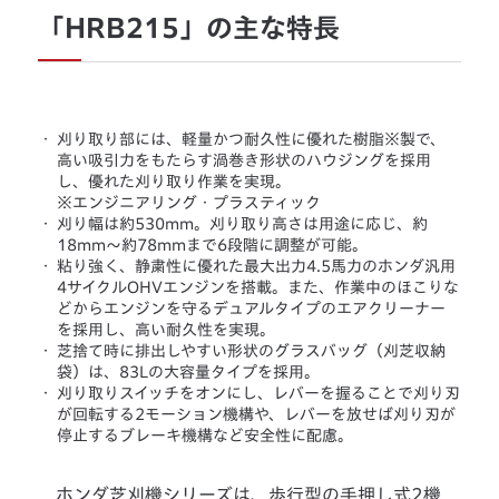
「HRB215」の主な特長
・
刈り取り部には、軽量かつ耐久性に優れた樹脂※製で、
高い吸引力をもたらす渦巻き形状のハウジングを採用
し、優れた刈り取り作業を実現。
※エンジニアリング・プラスティック
・
刈り幅は約530mm。刈り取り高さは用途に応じ、約
18mm～約78mmまで6段階に調整が可能。
・
粘り強く、静粛性に優れた最大出力4.5馬力のホンダ汎用
4サイクルOHVエンジンを搭載。また、作業中のほこりな
どからエンジンを守るデュアルタイプのエアクリーナー
を採用し、高い耐久性を実現。
・
芝捨て時に排出しやすい形状のグラスバッグ（刈芝収納
袋）は、83Lの大容量タイプを採用。
・
刈り取りスイッチをオンにし、レバーを握ることで刈り刃
が回転する2モーション機構や、レバーを放せば刈り刃が
停止するブレーキ機構など安全性に配慮。
ホンダ芝刈機シリーズは、歩行型の手押し式2機