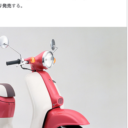
り発売
する。