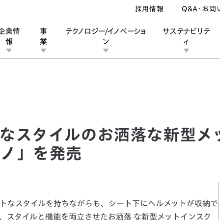
採用情報
Q&A・お問
企業情
事
テクノロジー/イノベーショ
サステナビリテ
報
業
ン
ィ
スタイルのお洒落な新型メットインスクーター「ホンダジョルノ」を発
ン
業
ス
ーポレートブランド
IRカレンダー
安全への取り組み
個人投資家の皆様へ
企業スポーツ
品質への取り組み
モータースポーツ
Honda Report
なスタイルのお洒落な新型メ
ルノ」を発売
トなスタイルを持ちながらも、シート下にヘルメットが収納で
、スタイルと機能を両立させたお洒落 な新型メットインスク