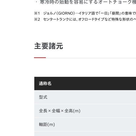
・
寒冷時の始動を容易にするオートチョーク
※1
ジョルノ（ＧＩＯＲＮＯ）…イタリア語で「一日」「昼間」の意味
※2
センタートランクには、オフロードタイプなど特殊な形状の
主要諸元
通称名
型式
全長×全幅×全高(m)
軸距(m)