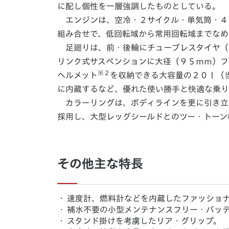
に配し個性を一層強調したものとしている。
エンジンは、空冷・２サイクル・単気筒・４
組み合せで、低回転域から常用回転域までなめ
足廻りは、前・後輪にチューブレスタイヤ（
リンク式サスペンションに大径（９５ｍｍ）フ
※２
ヘルメット
を収納できる大容量の２０ｌ（
に内蔵するなど、優れた使い勝手と快適な乗り
カラーリングは、ボディラインを更に引き立
採用し、大型レッグシールドとのツー・トーン
その他主な特長
・
速度計、燃料計などを内蔵したファッショ
・
補水不要の小型メンテナンスフリー・バッ
・
スタンド掛けを考虜したリア・グリップ。