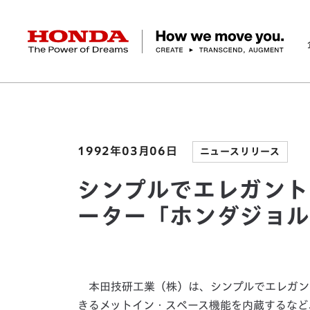
HONDA The Power of Dreams
ホーム
ニュースルーム
シンプルでエレガントな
企業情報 トップ
事業 トップ
テクノロジー/イノベーション トップ
サステナビリティ トップ
投資家情報 トップ
ニュースルーム
Discover Honda
社長メッセージ
クルマ
研究開発
ESGレポート
経営方針
ニュースルーム
Discover Honda
バイク
テクノロジー
IR資料室
Honda Report
経営方針
パワープロダクツ
財務・業績情報
デザイン
会社概要
環境
オープンイノベーショ
マリン
社会
株式・債券情報
ヒストリー
その他事
ガバナン
コ
1992年03月06日
ニュースリリース
シンプルでエレガント
ーター「ホンダジョ
本田技研工業（株）は、シンプルでエレガン
きるメットイン・スペース機能を内蔵するなど